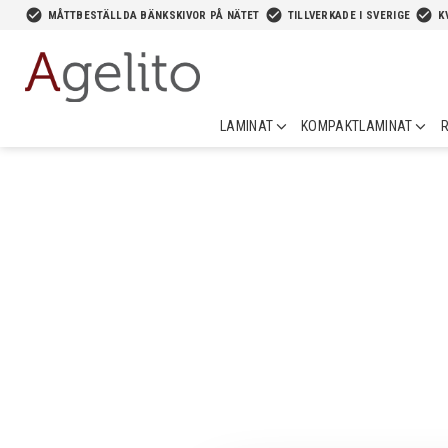
-->
check_circle
check_circle
check_circle
MÅTTBESTÄLLDA BÄNKSKIVOR PÅ NÄTET
TILLVERKADE I SVERIGE
K
LAMINAT
KOMPAKTLAMINAT
R