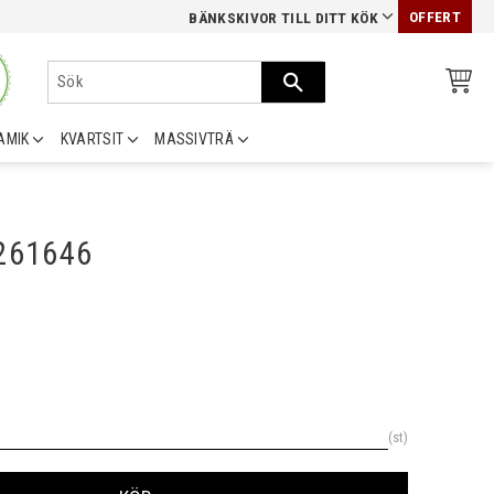
OFFERT
BÄNKSKIVOR TILL DITT KÖK
AMIK
KVARTSIT
MASSIVTRÄ
0261646
st