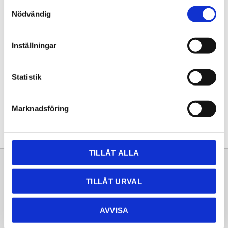
Samtyckesval
KÖP
Nödvändig
Lagerstatus
Lagervara
Inställningar
Artikelnr
20261647
Statistik
Dela med dig
Facebook
Twitter
LinkedIn
Pinterest
Marknadsföring
TILLÅT ALLA
Sortiment
Information
TILLÅT URVAL
Laminat
Kundtjänst
Kompaktlaminat
Frågor & svar
AVVISA
Natursten
Köpvillkor