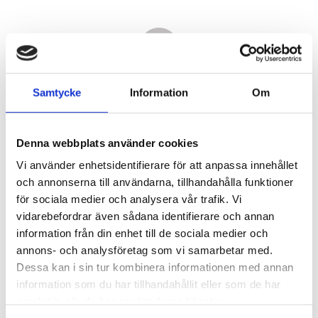
Samtycke
Information
Om
Denna webbplats använder cookies
Vi använder enhetsidentifierare för att anpassa innehållet
och annonserna till användarna, tillhandahålla funktioner
för sociala medier och analysera vår trafik. Vi
vidarebefordrar även sådana identifierare och annan
15 670,00
information från din enhet till de sociala medier och
KR
annons- och analysföretag som vi samarbetar med.
Dessa kan i sin tur kombinera informationen med annan
Antal
information som du har tillhandahållit eller som de har
st
samlat in när du har använt deras tjänster.