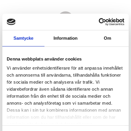
Samtycke
Information
Om
Denna webbplats använder cookies
Vi använder enhetsidentifierare för att anpassa innehållet
och annonserna till användarna, tillhandahålla funktioner
för sociala medier och analysera vår trafik. Vi
vidarebefordrar även sådana identifierare och annan
23 390,00
information från din enhet till de sociala medier och
KR
annons- och analysföretag som vi samarbetar med.
Dessa kan i sin tur kombinera informationen med annan
Antal
information som du har tillhandahållit eller som de har
st
samlat in när du har använt deras tjänster.