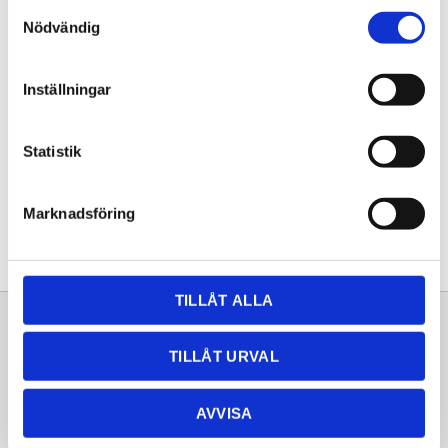
Samtyckesval
KÖP
Nödvändig
Lagerstatus
Lagervara
Inställningar
Artikelnr
20261661
Statistik
Dela med dig
Facebook
Twitter
LinkedIn
Pinterest
Marknadsföring
TILLÅT ALLA
Sortiment
Information
TILLÅT URVAL
Laminat
Kundtjänst
Kompaktlaminat
Frågor & svar
AVVISA
Natursten
Köpvillkor