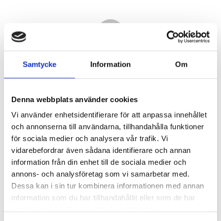
Samtycke
Information
Om
Denna webbplats använder cookies
Vi använder enhetsidentifierare för att anpassa innehållet
och annonserna till användarna, tillhandahålla funktioner
för sociala medier och analysera vår trafik. Vi
vidarebefordrar även sådana identifierare och annan
12 260,00
information från din enhet till de sociala medier och
KR
annons- och analysföretag som vi samarbetar med.
Dessa kan i sin tur kombinera informationen med annan
Antal
information som du har tillhandahållit eller som de har
st
samlat in när du har använt deras tjänster.