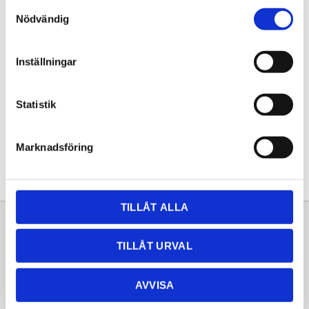
Samtyckesval
KÖP
Nödvändig
Lagerstatus
Lagervara
Inställningar
Artikelnr
20261667
Statistik
Dela med dig
Facebook
Twitter
LinkedIn
Pinterest
Marknadsföring
TILLÅT ALLA
Sortiment
Information
TILLÅT URVAL
Laminat
Kundtjänst
Kompaktlaminat
Frågor & svar
AVVISA
Natursten
Köpvillkor