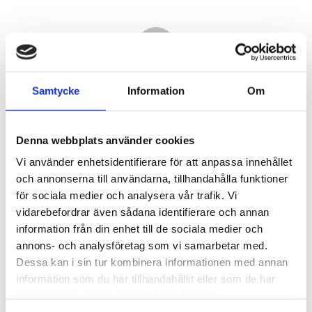
Samtycke
Information
Om
Denna webbplats använder cookies
Vi använder enhetsidentifierare för att anpassa innehållet
och annonserna till användarna, tillhandahålla funktioner
för sociala medier och analysera vår trafik. Vi
vidarebefordrar även sådana identifierare och annan
6 520,00
information från din enhet till de sociala medier och
KR
annons- och analysföretag som vi samarbetar med.
Dessa kan i sin tur kombinera informationen med annan
Antal
information som du har tillhandahållit eller som de har
st
samlat in när du har använt deras tjänster.