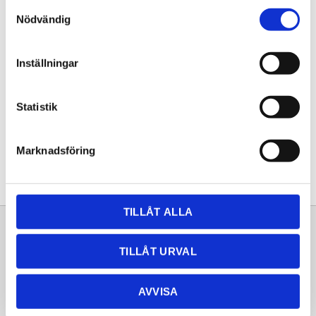
Samtyckesval
KÖP
Nödvändig
Lagerstatus
Lagervara
Inställningar
Artikelnr
20261668
Statistik
Dela med dig
Facebook
Twitter
LinkedIn
Pinterest
Marknadsföring
TILLÅT ALLA
Sortiment
Information
TILLÅT URVAL
Laminat
Kundtjänst
Kompaktlaminat
Frågor & svar
AVVISA
Natursten
Köpvillkor