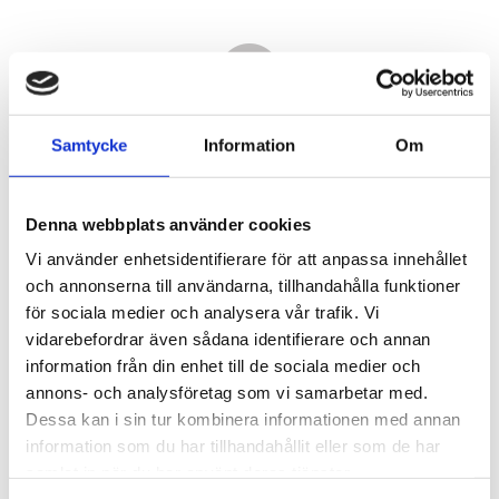
Samtycke
Information
Om
Denna webbplats använder cookies
Vi använder enhetsidentifierare för att anpassa innehållet
och annonserna till användarna, tillhandahålla funktioner
för sociala medier och analysera vår trafik. Vi
vidarebefordrar även sådana identifierare och annan
33 380,00
information från din enhet till de sociala medier och
KR
annons- och analysföretag som vi samarbetar med.
Dessa kan i sin tur kombinera informationen med annan
Antal
information som du har tillhandahållit eller som de har
st
samlat in när du har använt deras tjänster.