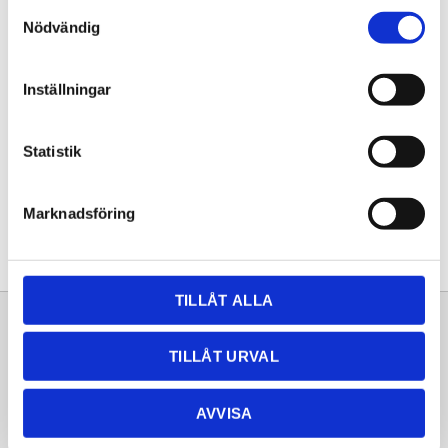
Samtyckesval
KÖP
Nödvändig
Lagerstatus
Lagervara
Inställningar
Artikelnr
20261683
Statistik
Dela med dig
Facebook
Twitter
LinkedIn
Pinterest
Marknadsföring
TILLÅT ALLA
Sortiment
Information
TILLÅT URVAL
Laminat
Kundtjänst
Kompaktlaminat
Frågor & svar
AVVISA
Natursten
Köpvillkor