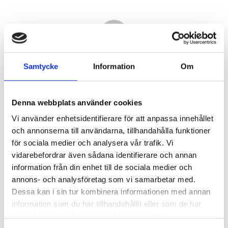
Samtycke
Information
Om
Denna webbplats använder cookies
Vi använder enhetsidentifierare för att anpassa innehållet
och annonserna till användarna, tillhandahålla funktioner
för sociala medier och analysera vår trafik. Vi
vidarebefordrar även sådana identifierare och annan
1 690,00
information från din enhet till de sociala medier och
KR
annons- och analysföretag som vi samarbetar med.
Dessa kan i sin tur kombinera informationen med annan
Antal
information som du har tillhandahållit eller som de har
st
samlat in när du har använt deras tjänster.