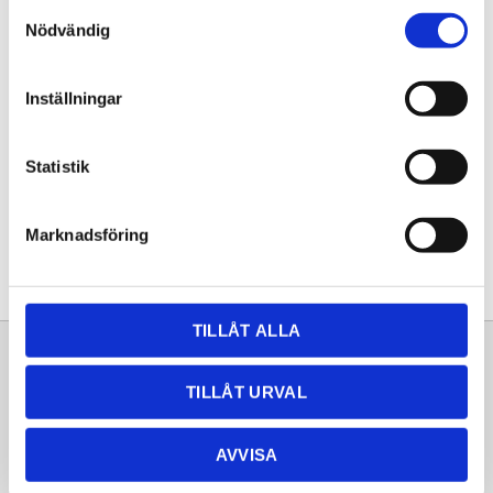
Samtyckesval
KÖP
Nödvändig
Lagerstatus
Lagervara
Inställningar
Artikelnr
20261805
Statistik
Dela med dig
Facebook
Twitter
LinkedIn
Pinterest
Marknadsföring
TILLÅT ALLA
Sortiment
Information
TILLÅT URVAL
Laminat
Kundtjänst
Kompaktlaminat
Frågor & svar
AVVISA
Natursten
Köpvillkor