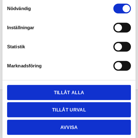
Samtyckesval
KÖP
Nödvändig
Lagerstatus
Lagervara
Inställningar
Artikelnr
20261844
Statistik
Dela med dig
Facebook
Twitter
LinkedIn
Pinterest
Marknadsföring
TILLÅT ALLA
Sortiment
Information
TILLÅT URVAL
Laminat
Kundtjänst
Kompaktlaminat
Frågor & svar
AVVISA
Natursten
Köpvillkor