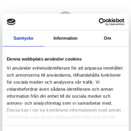
Samtycke
Information
Om
Denna webbplats använder cookies
Vi använder enhetsidentifierare för att anpassa innehållet
och annonserna till användarna, tillhandahålla funktioner
för sociala medier och analysera vår trafik. Vi
vidarebefordrar även sådana identifierare och annan
10 650,00
information från din enhet till de sociala medier och
KR
annons- och analysföretag som vi samarbetar med.
Dessa kan i sin tur kombinera informationen med annan
Antal
information som du har tillhandahållit eller som de har
st
samlat in när du har använt deras tjänster.