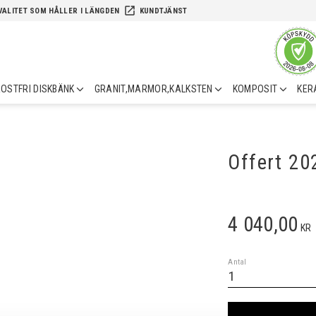
launch
VALITET SOM HÅLLER I LÄNGDEN
KUNDTJÄNST
OSTFRI DISKBÄNK
GRANIT,MARMOR,KALKSTEN
KOMPOSIT
KER
Offert 2
4 040,00
KR
Antal