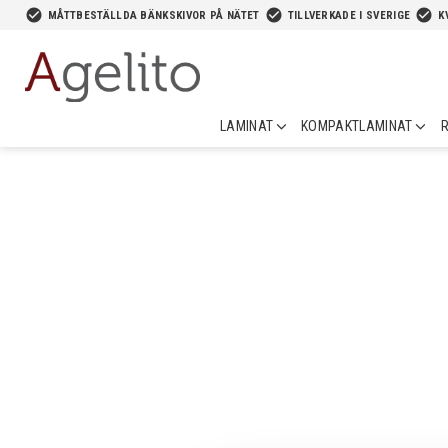
-->
check_circle
check_circle
check_circle
MÅTTBESTÄLLDA BÄNKSKIVOR PÅ NÄTET
TILLVERKADE I SVERIGE
K
LAMINAT
KOMPAKTLAMINAT
R