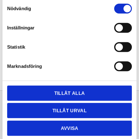
Samtyckesval
KÖP
Nödvändig
Lagerstatus
Lagervara
Inställningar
Artikelnr
20262021
Statistik
Dela med dig
Facebook
Twitter
LinkedIn
Pinterest
Marknadsföring
TILLÅT ALLA
Sortiment
Information
TILLÅT URVAL
Laminat
Kundtjänst
Kompaktlaminat
Frågor & svar
AVVISA
Natursten
Köpvillkor