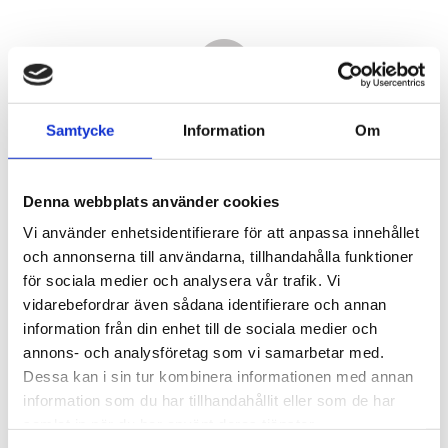
Samtycke
Information
Om
Denna webbplats använder cookies
Vi använder enhetsidentifierare för att anpassa innehållet
och annonserna till användarna, tillhandahålla funktioner
för sociala medier och analysera vår trafik. Vi
vidarebefordrar även sådana identifierare och annan
7 790,00
information från din enhet till de sociala medier och
KR
annons- och analysföretag som vi samarbetar med.
Dessa kan i sin tur kombinera informationen med annan
Antal
information som du har tillhandahållit eller som de har
st
samlat in när du har använt deras tjänster.