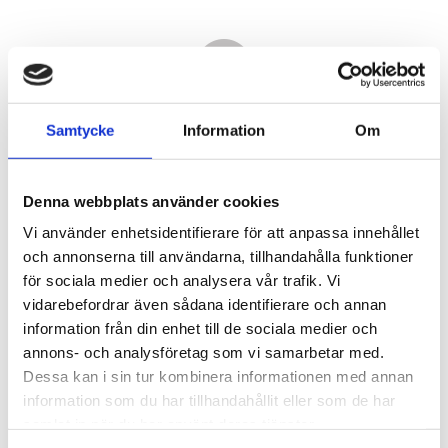
Samtycke
Information
Om
Denna webbplats använder cookies
Vi använder enhetsidentifierare för att anpassa innehållet
och annonserna till användarna, tillhandahålla funktioner
för sociala medier och analysera vår trafik. Vi
vidarebefordrar även sådana identifierare och annan
7 780,00
information från din enhet till de sociala medier och
KR
annons- och analysföretag som vi samarbetar med.
Dessa kan i sin tur kombinera informationen med annan
Antal
information som du har tillhandahållit eller som de har
st
samlat in när du har använt deras tjänster.