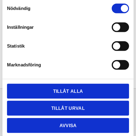
Samtyckesval
KÖP
Nödvändig
Lagerstatus
Lagervara
Inställningar
Artikelnr
20262027
Statistik
Dela med dig
Facebook
Twitter
LinkedIn
Pinterest
Marknadsföring
TILLÅT ALLA
Sortiment
Information
TILLÅT URVAL
Laminat
Kundtjänst
Kompaktlaminat
Frågor & svar
AVVISA
Natursten
Köpvillkor