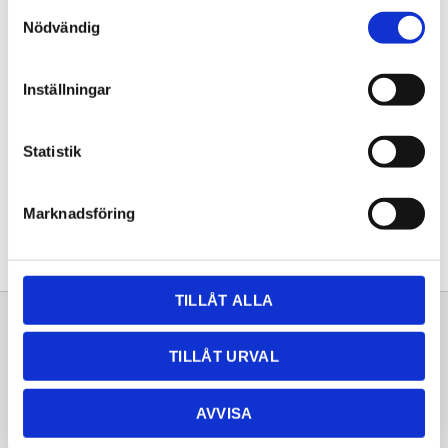
Samtyckesval
KÖP
Nödvändig
Lagerstatus
Lagervara
Inställningar
Artikelnr
20262048
Statistik
Dela med dig
Facebook
Twitter
LinkedIn
Pinterest
Marknadsföring
TILLÅT ALLA
Sortiment
Information
TILLÅT URVAL
Laminat
Kundtjänst
Kompaktlaminat
Frågor & svar
AVVISA
Natursten
Köpvillkor