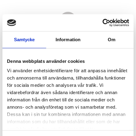
Samtycke
Information
Om
Denna webbplats använder cookies
Vi använder enhetsidentifierare för att anpassa innehållet
och annonserna till användarna, tillhandahålla funktioner
för sociala medier och analysera vår trafik. Vi
vidarebefordrar även sådana identifierare och annan
16 730,00
information från din enhet till de sociala medier och
KR
annons- och analysföretag som vi samarbetar med.
Dessa kan i sin tur kombinera informationen med annan
Antal
information som du har tillhandahållit eller som de har
st
samlat in när du har använt deras tjänster.