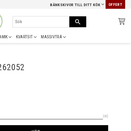
OFFERT
BÄNKSKIVOR TILL DITT KÖK
AMIK
KVARTSIT
MASSIVTRÄ
0262052
st