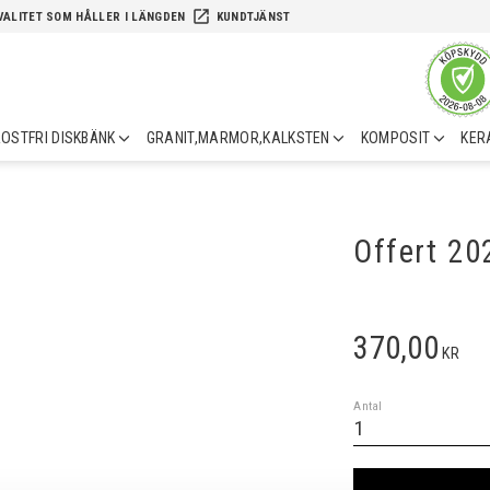
launch
VALITET SOM HÅLLER I LÄNGDEN
KUNDTJÄNST
OSTFRI DISKBÄNK
GRANIT,MARMOR,KALKSTEN
KOMPOSIT
KER
Offert 2
370,00
KR
Antal