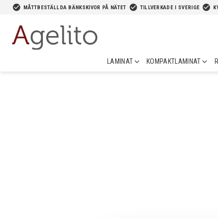
-->
check_circle
check_circle
check_circle
MÅTTBESTÄLLDA BÄNKSKIVOR PÅ NÄTET
TILLVERKADE I SVERIGE
K
LAMINAT
KOMPAKTLAMINAT
R