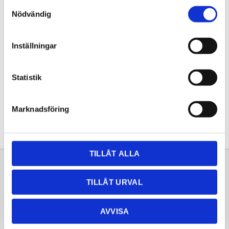
Samtyckesval
KÖP
Nödvändig
Lagerstatus
Lagervara
Inställningar
Artikelnr
20262054
Statistik
Dela med dig
Facebook
Twitter
LinkedIn
Pinterest
Marknadsföring
TILLÅT ALLA
Sortiment
Information
TILLÅT URVAL
Laminat
Kundtjänst
Kompaktlaminat
Frågor & svar
AVVISA
Natursten
Köpvillkor