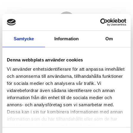
Samtycke
Information
Om
Denna webbplats använder cookies
Vi använder enhetsidentifierare för att anpassa innehållet
och annonserna till användarna, tillhandahålla funktioner
för sociala medier och analysera vår trafik. Vi
vidarebefordrar även sådana identifierare och annan
18 370,00
information från din enhet till de sociala medier och
KR
annons- och analysföretag som vi samarbetar med.
Dessa kan i sin tur kombinera informationen med annan
Antal
information som du har tillhandahållit eller som de har
st
samlat in när du har använt deras tjänster.