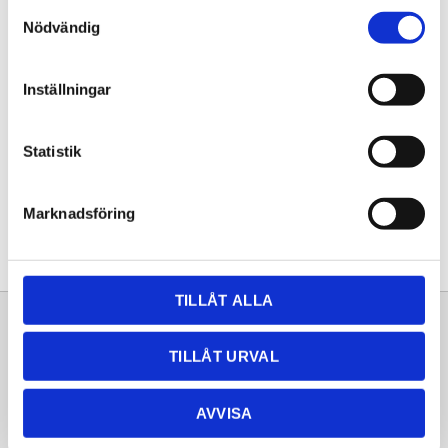
Samtyckesval
KÖP
Nödvändig
Lagerstatus
Lagervara
Inställningar
Artikelnr
20262061
Statistik
Dela med dig
Facebook
Twitter
LinkedIn
Pinterest
Marknadsföring
TILLÅT ALLA
Sortiment
Information
TILLÅT URVAL
Laminat
Kundtjänst
Kompaktlaminat
Frågor & svar
AVVISA
Natursten
Köpvillkor