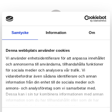
Samtycke
Information
Om
Denna webbplats använder cookies
Vi använder enhetsidentifierare för att anpassa innehållet
och annonserna till användarna, tillhandahålla funktioner
för sociala medier och analysera vår trafik. Vi
vidarebefordrar även sådana identifierare och annan
9 990,00
information från din enhet till de sociala medier och
KR
annons- och analysföretag som vi samarbetar med.
Dessa kan i sin tur kombinera informationen med annan
Antal
information som du har tillhandahållit eller som de har
st
samlat in när du har använt deras tjänster.