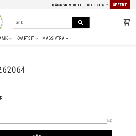
OFFERT
BÄNKSKIVOR TILL DITT KÖK
AMIK
KVARTSIT
MASSIVTRÄ
0262064
R
st