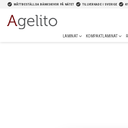
-->
check_circle
check_circle
check_circle
MÅTTBESTÄLLDA BÄNKSKIVOR PÅ NÄTET
TILLVERKADE I SVERIGE
K
LAMINAT
KOMPAKTLAMINAT
R