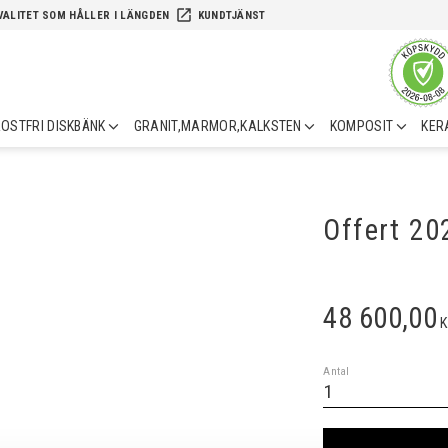
launch
VALITET SOM HÅLLER I LÄNGDEN
KUNDTJÄNST
OSTFRI DISKBÄNK
GRANIT,MARMOR,KALKSTEN
KOMPOSIT
KER
Offert 2
48 600,00
K
Antal