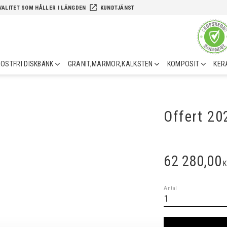
launch
VALITET SOM HÅLLER I LÄNGDEN
KUNDTJÄNST
OSTFRI DISKBÄNK
GRANIT,MARMOR,KALKSTEN
KOMPOSIT
KER
Offert 2
62 280,00
K
Antal