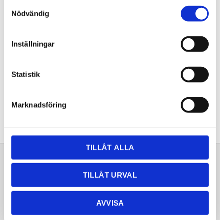
Samtyckesval
KÖP
Nödvändig
Lagerstatus
Lagervara
Inställningar
Artikelnr
20262068
Statistik
Dela med dig
Facebook
Twitter
LinkedIn
Pinterest
Marknadsföring
TILLÅT ALLA
Sortiment
Information
TILLÅT URVAL
Laminat
Kundtjänst
Kompaktlaminat
Frågor & svar
AVVISA
Natursten
Köpvillkor