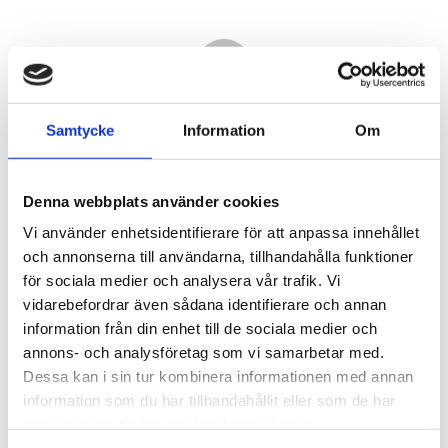
Samtycke
Information
Om
Denna webbplats använder cookies
Vi använder enhetsidentifierare för att anpassa innehållet
och annonserna till användarna, tillhandahålla funktioner
för sociala medier och analysera vår trafik. Vi
vidarebefordrar även sådana identifierare och annan
31 990,00
information från din enhet till de sociala medier och
KR
annons- och analysföretag som vi samarbetar med.
Dessa kan i sin tur kombinera informationen med annan
Antal
information som du har tillhandahållit eller som de har
st
samlat in när du har använt deras tjänster.