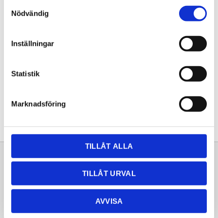
Samtyckesval
KÖP
Nödvändig
Lagerstatus
Lagervara
Inställningar
Artikelnr
20262069
Statistik
Dela med dig
Facebook
Twitter
LinkedIn
Pinterest
Marknadsföring
TILLÅT ALLA
Sortiment
Information
TILLÅT URVAL
Laminat
Kundtjänst
Kompaktlaminat
Frågor & svar
AVVISA
Natursten
Köpvillkor