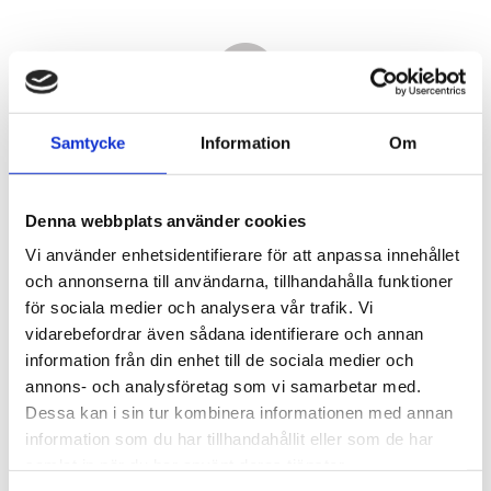
Samtycke
Information
Om
Denna webbplats använder cookies
Vi använder enhetsidentifierare för att anpassa innehållet
och annonserna till användarna, tillhandahålla funktioner
för sociala medier och analysera vår trafik. Vi
vidarebefordrar även sådana identifierare och annan
7 290,00
information från din enhet till de sociala medier och
KR
annons- och analysföretag som vi samarbetar med.
Dessa kan i sin tur kombinera informationen med annan
Antal
information som du har tillhandahållit eller som de har
st
samlat in när du har använt deras tjänster.