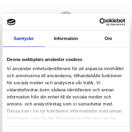
Samtycke
Information
Om
Denna webbplats använder cookies
Vi använder enhetsidentifierare för att anpassa innehållet
och annonserna till användarna, tillhandahålla funktioner
för sociala medier och analysera vår trafik. Vi
vidarebefordrar även sådana identifierare och annan
5 380,00
information från din enhet till de sociala medier och
KR
annons- och analysföretag som vi samarbetar med.
Dessa kan i sin tur kombinera informationen med annan
Antal
information som du har tillhandahållit eller som de har
st
samlat in när du har använt deras tjänster.