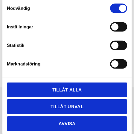
Samtyckesval
KÖP
Nödvändig
Lagerstatus
Lagervara
Inställningar
Artikelnr
20262070
Statistik
Dela med dig
Facebook
Twitter
LinkedIn
Pinterest
Marknadsföring
TILLÅT ALLA
Sortiment
Information
TILLÅT URVAL
Laminat
Kundtjänst
Kompaktlaminat
Frågor & svar
AVVISA
Natursten
Köpvillkor