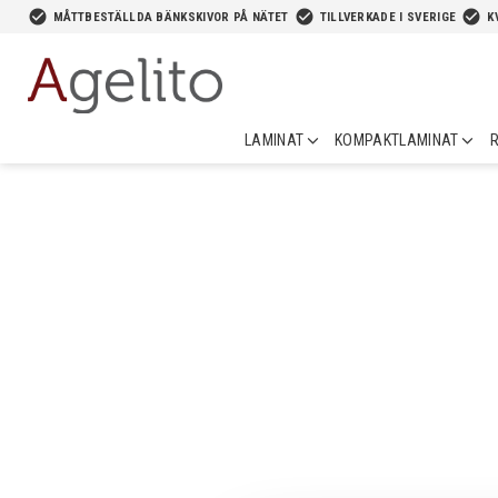
-->
check_circle
check_circle
check_circle
MÅTTBESTÄLLDA BÄNKSKIVOR PÅ NÄTET
TILLVERKADE I SVERIGE
K
LAMINAT
KOMPAKTLAMINAT
R