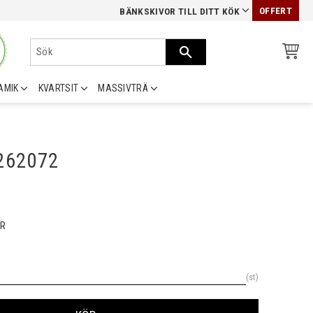
OFFERT
BÄNKSKIVOR TILL DITT KÖK
AMIK
KVARTSIT
MASSIVTRÄ
0262072
R
st