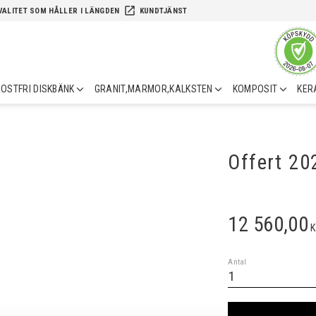
launch
VALITET SOM HÅLLER I LÄNGDEN
KUNDTJÄNST
OSTFRI DISKBÄNK
GRANIT,MARMOR,KALKSTEN
KOMPOSIT
KER
Offert 2
12 560,00
K
Antal