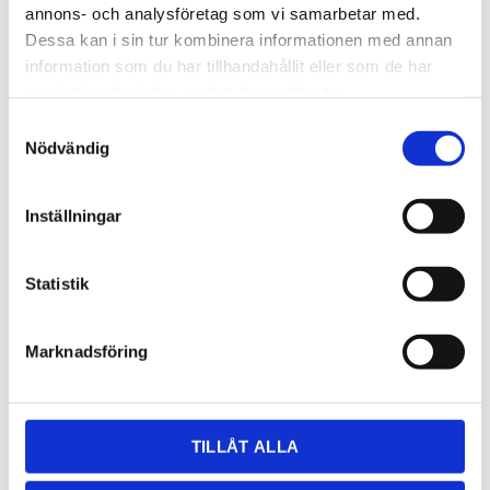
annons- och analysföretag som vi samarbetar med.
Dessa kan i sin tur kombinera informationen med annan
information som du har tillhandahållit eller som de har
samlat in när du har använt deras tjänster.
Samtyckesval
Nödvändig
4 850,00
KR
Inställningar
OFFERT
Statistik
Lagerstatus
Lagervara
Artikelnr
kvonix
Marknadsföring
Dela med dig
Facebook
Twitter
LinkedIn
Pinterest
TILLÅT ALLA