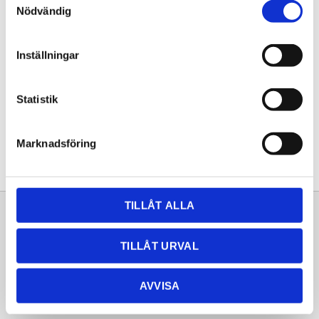
Nödvändig
Lagerstatus
Leveranstid 2-3 veckor
Artikelnr
1ovanpaliggande
Inställningar
Dela med dig
Statistik
Facebook
Twitter
LinkedIn
Pinterest
Marknadsföring
TILLÅT ALLA
Sortiment
Information
TILLÅT URVAL
Laminat
Kundtjänst
Kompaktlaminat
Frågor & svar
AVVISA
Natursten
Köpvillkor