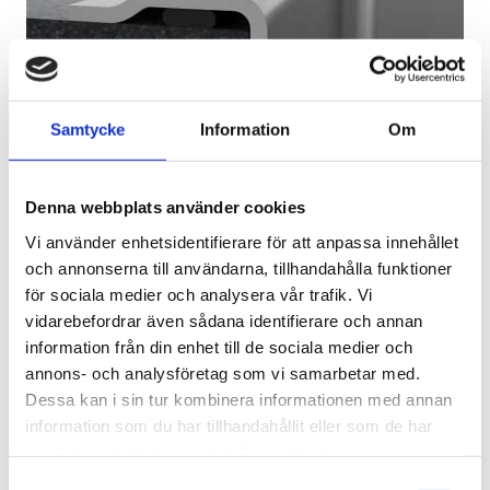
Samtycke
Information
Om
Denna webbplats använder cookies
Vi använder enhetsidentifierare för att anpassa innehållet
och annonserna till användarna, tillhandahålla funktioner
för sociala medier och analysera vår trafik. Vi
vidarebefordrar även sådana identifierare och annan
information från din enhet till de sociala medier och
annons- och analysföretag som vi samarbetar med.
Dessa kan i sin tur kombinera informationen med annan
1 900,00
information som du har tillhandahållit eller som de har
KR
samlat in när du har använt deras tjänster.
OFFERT
Samtyckesval