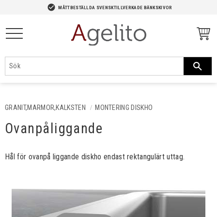
-->
check_circle
MÅTTBESTÄLLDA SVENSKTILLVERKADE BÄNKSKIVOR
Meny
GRANIT,MARMOR,KALKSTEN
MONTERING DISKHO
Ovanpåliggande
Hål för ovanpå liggande diskho endast rektangulärt uttag.