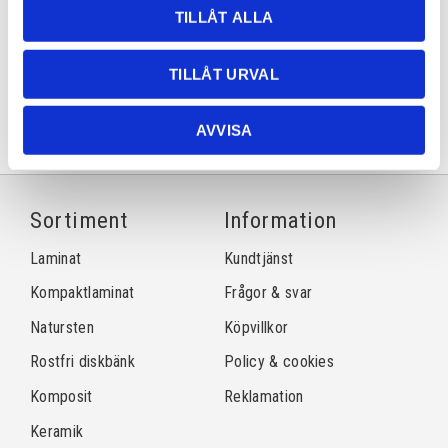
TILLÅT ALLA
Dela med dig
Facebook
Twitter
LinkedIn
Pinterest
TILLÅT URVAL
AVVISA
Sortiment
Information
Laminat
Kundtjänst
Kompaktlaminat
Frågor & svar
Natursten
Köpvillkor
Rostfri diskbänk
Policy & cookies
Komposit
Reklamation
Keramik