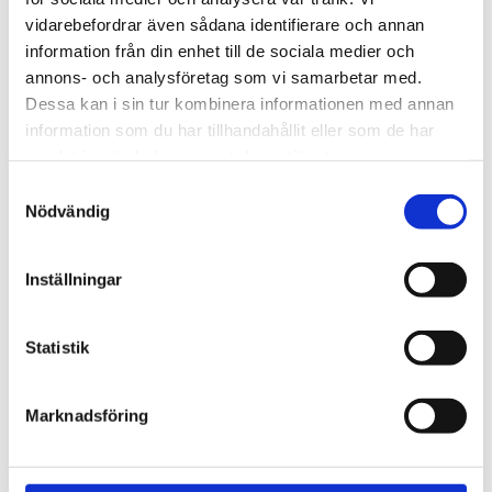
vidarebefordrar även sådana identifierare och annan
information från din enhet till de sociala medier och
annons- och analysföretag som vi samarbetar med.
Dessa kan i sin tur kombinera informationen med annan
information som du har tillhandahållit eller som de har
samlat in när du har använt deras tjänster.
Samtyckesval
Nödvändig
2 690,00
Inställningar
KR
OFFERT
Statistik
Lagerstatus
Lagervara
Marknadsföring
Artikelnr
COyster
Läs mer
caesarstone.se/catalogue/?
material=kvarts;mineral-sv