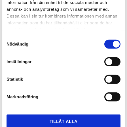
information från din enhet till de sociala medier och
annons- och analysföretag som vi samarbetar med.
Dessa kan i sin tur kombinera informationen med annan
information som du har tillhandahållit eller som de har
samlat in när du har använt deras tjänster.
Samtyckesval
Nödvändig
Inställningar
OFFERT
Statistik
Lagerstatus
Leveranstid 2-3 veckor
Artikelnr
radius80knickeldiskb
Läs mer
nordic-tech.se/produkt/Radius-80-K-
Marknadsföring
Nickel
Dela med dig
TILLÅT ALLA
Facebook
Twitter
LinkedIn
Pinterest