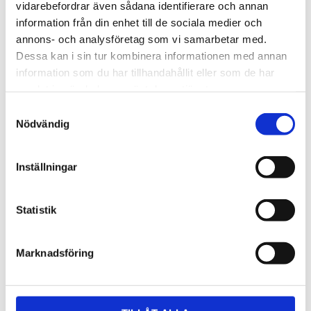
vidarebefordrar även sådana identifierare och annan
information från din enhet till de sociala medier och
annons- och analysföretag som vi samarbetar med.
Dessa kan i sin tur kombinera informationen med annan
information som du har tillhandahållit eller som de har
samlat in när du har använt deras tjänster.
Samtyckesval
Nödvändig
Inställningar
Statistik
OFFERT
Lagerstatus
Lagervara
Marknadsföring
Artikelnr
royal2
Läs mer
cosentino.com/sv-se/silestone/