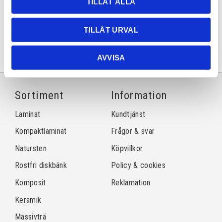
TILLÅT ALLA
Dela med dig
Facebook
Twitter
LinkedIn
Pinterest
TILLÅT URVAL
AVVISA
Sortiment
Information
Laminat
Kundtjänst
Kompaktlaminat
Frågor & svar
Natursten
Köpvillkor
Rostfri diskbänk
Policy & cookies
Komposit
Reklamation
Keramik
Massivträ