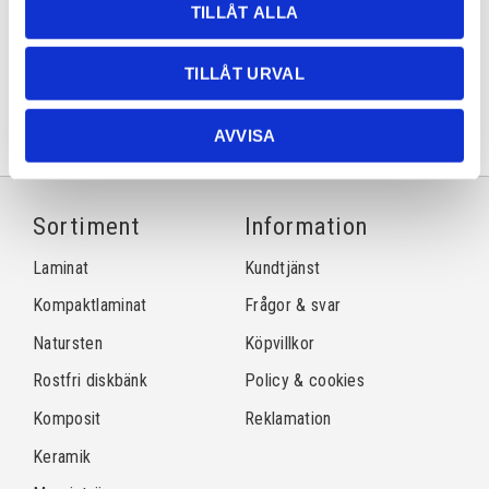
TILLÅT ALLA
Dela med dig
Facebook
Twitter
LinkedIn
Pinterest
TILLÅT URVAL
AVVISA
Sortiment
Information
Laminat
Kundtjänst
Kompaktlaminat
Frågor & svar
Natursten
Köpvillkor
Rostfri diskbänk
Policy & cookies
Komposit
Reklamation
Keramik