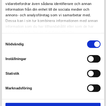
vidarebefordrar även sådana identifierare och annan
information från din enhet till de sociala medier och
annons- och analysföretag som vi samarbetar med.
Dessa kan i sin tur kombinera informationen med annan
Rutnäts
Lis
information som du har tillhandahållit eller som de har
samlat in när du har använt deras tjänster.
Samtyckesval
Nödvändig
Inställningar
Statistik
OFFERT
Marknadsföring
Lagerstatus
Leveranstid 2-3 veckor
Artikelnr
2012