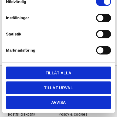
Nödvändig
Artikelnr
603663
Inställningar
Dela med dig
Statistik
Facebook
Twitter
LinkedIn
Pinterest
Marknadsföring
TILLÅT ALLA
Sortiment
Information
Laminat
Kundtjänst
TILLÅT URVAL
Kompaktlaminat
Frågor & svar
AVVISA
Natursten
Köpvillkor
Rostfri diskbänk
Policy & cookies