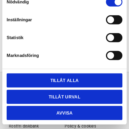
Nödvändig
Artikelnr
601557
Inställningar
Dela med dig
Statistik
Facebook
Twitter
LinkedIn
Pinterest
Marknadsföring
TILLÅT ALLA
Sortiment
Information
Laminat
Kundtjänst
TILLÅT URVAL
Kompaktlaminat
Frågor & svar
AVVISA
Natursten
Köpvillkor
Rostfri diskbänk
Policy & cookies