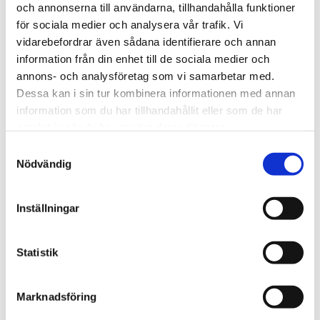
och annonserna till användarna, tillhandahålla funktioner
för sociala medier och analysera vår trafik. Vi
vidarebefordrar även sådana identifierare och annan
information från din enhet till de sociala medier och
Rutnäts
Lis
annons- och analysföretag som vi samarbetar med.
Dessa kan i sin tur kombinera informationen med annan
information som du har tillhandahållit eller som de har
samlat in när du har använt deras tjänster.
Samtyckesval
Nödvändig
Inställningar
Nedsatt pris:
3 200,00
KR
Ordinarie pris:
4 160,00
Statistik
KR
OFFERT
Marknadsföring