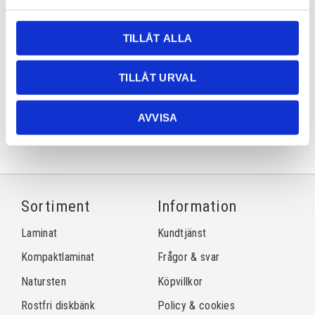
Lagerstatus
Lagervara
Artikelnr
dtaga2
Läs mer
cosentino.com/sv-se/dekton/
TILLÅT ALLA
Dela med dig
TILLÅT URVAL
Facebook
Twitter
LinkedIn
Pinterest
AVVISA
Sortiment
Information
Laminat
Kundtjänst
Kompaktlaminat
Frågor & svar
Natursten
Köpvillkor
Rostfri diskbänk
Policy & cookies