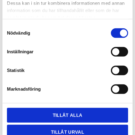
Dessa kan i sin tur kombinera informationen med annan
information som du har tillhandahållit eller som de har
samlat in när du har använt deras tjänster.
Samtyckesval
Nödvändig
Inställningar
OFFERT
Statistik
Lagerstatus
Leveranstid 2-3 veckor
Artikelnr
TC
Marknadsföring
Dela med dig
Facebook
Twitter
LinkedIn
Pinterest
TILLÅT ALLA
TILLÅT URVAL