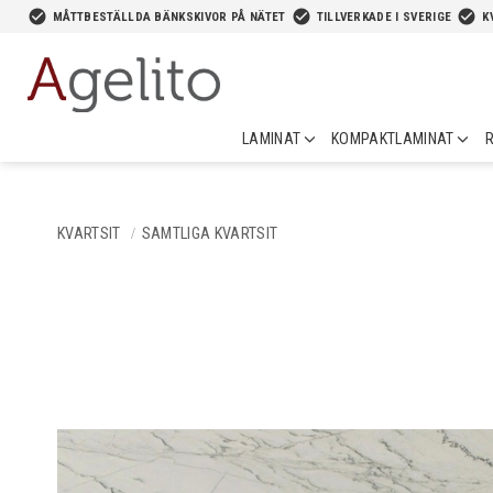
-->
check_circle
check_circle
check_circle
MÅTTBESTÄLLDA BÄNKSKIVOR PÅ NÄTET
TILLVERKADE I SVERIGE
K
LAMINAT
KOMPAKTLAMINAT
R
KVARTSIT
SAMTLIGA KVARTSIT