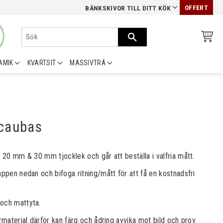
OFFERT
BÄNKSKIVOR TILL DITT KÖK
AMIK
KVARTSIT
MASSIVTRÄ
caubas
 20 mm & 30 mm tjocklek och går att beställa i valfria mått.​​​
appen nedan och bifoga ritning/mått för att få en kostnadsfri
 och mattyta.
urmaterial därför kan färg och ådring avvika mot bild och prov.