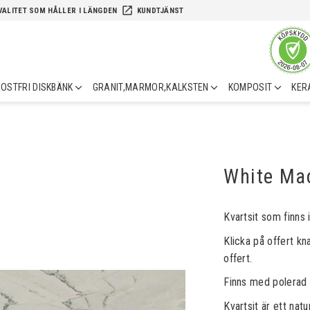
launch
VALITET SOM HÅLLER I LÄNGDEN
KUNDTJÄNST
OSTFRI DISKBÄNK
GRANIT,MARMOR,KALKSTEN
KOMPOSIT
KER
White Ma
Kvartsit som finns i
Klicka på offert kn
offert.
Finns med polerad
Kvartsit är ett nat