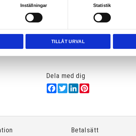
Inställningar
Statistik
Rutnätsvy
Listvy
TILLÅT URVAL
Dela med dig
Facebook
Twitter
LinkedIn
Pinterest
ation
Betalsätt