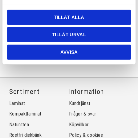
Lagerstatus
Lagervara
Artikelnr
kvwhitequarzite
TILLÅT ALLA
TILLÅT URVAL
Dela med dig
Facebook
Twitter
LinkedIn
Pinterest
AVVISA
Sortiment
Information
Laminat
Kundtjänst
Kompaktlaminat
Frågor & svar
Natursten
Köpvillkor
Rostfri diskbänk
Policy & cookies