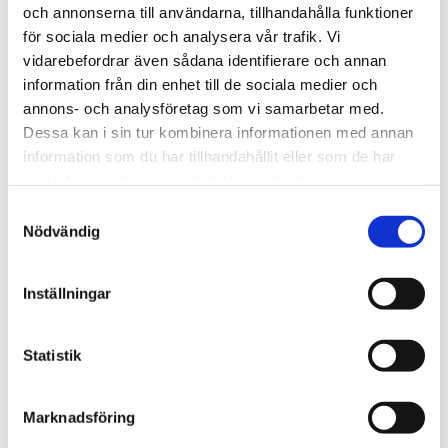
och annonserna till användarna, tillhandahålla funktioner
för sociala medier och analysera vår trafik. Vi
vidarebefordrar även sådana identifierare och annan
information från din enhet till de sociala medier och
annons- och analysföretag som vi samarbetar med.
Dessa kan i sin tur kombinera informationen med annan
Rutnäts
Lis
information som du har tillhandahållit eller som de har
samlat in när du har använt deras tjänster.
Samtyckesval
Nödvändig
Inställningar
Statistik
4 875,00
KR
Marknadsföring
OFFERT