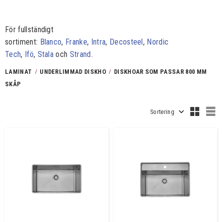
För fullständigt
sortiment:
Blanco
,
Franke
,
Intra
,
Decosteel
,
Nordic
Tech
,
Ifö
,
Stala
och
Strand
.
LAMINAT
UNDERLIMMAD DISKHO
DISKHOAR SOM PASSAR 800 MM
SKÅP
Välj sortering
V