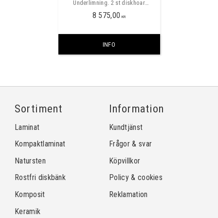
Underlimning. 2 st diskhoar
500x400x185 & 180x400x185mm
8 575,00
med låg mellanvägg, radie 10mm i
KR
hörnen. Minsta skåpbredd 800mm.
INFO
Sortiment
Information
Laminat
Kundtjänst
Kompaktlaminat
Frågor & svar
Natursten
Köpvillkor
Rostfri diskbänk
Policy & cookies
Komposit
Reklamation
Keramik