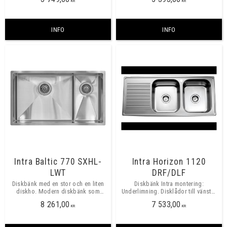
800mm.
KR
KR
INFO
INFO
Intra Baltic 770 SXHL-
Intra Horizon 1120
LWT
DRF/DLF
Diskbänk med en stor och en liten
Diskbänk Intra montering:
diskho. Modern diskbänk som
Underlimning. Disklådor till vänster
passar 800 mm skåp.
DLF eller höger DRF. Skåpbredd
8 261,00
7 533,00
800mm.
KR
KR