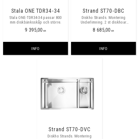
Stala ONE TDR34-34
Strand ST70-DBC
Stala ONE-TDR34-34 passar 800
Diskho Strands. Montering
mm diskbänksskåp och större.
Underlimning. 2 st diskhoar
340x400x185 med låg mellanvägg
9 395,00
8 685,00
och med plats för blandaren i
KR
KR
plåten , radie 10mm i innerhörn.
INFO
INFO
Strand ST70-DVC
Diskho Strands. Montering