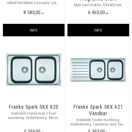
340x410x200mm hörnradie 12mm.
Matt svart diskho 720x400 mm.
Montering underlimning
8 580,00
6 460,00
KR
KR
INFO
INFO
Franke Spark SKX 620
Franke Spark SKX 621
Vändbar
Diskbänk Franke med 2 hoar
montering: Underlimning. Minsta
Diskbänk Franke montering:
skåpbredd 800mm.
Underlimning. Levereras med Twist
Control. Minsta skåpbredd
3 749,00
5 393,00