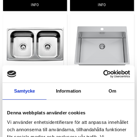
INFO
INFO
Intra Horizon 815 DMF
Nordic Tech Radius 600
BX
Samtycke
Information
Om
Diskbänk Intra montering:
Underlimning. Minsta skåpbredd
Diskbänk Nordic Tech 600 BX med
800mm.
blandarhål i plåten. Minsta
skåpbredd 800mm.
6 411,00
6 595,00
KR
KR
Denna webbplats använder cookies
Vi använder enhetsidentifierare för att anpassa innehållet
INFO
INFO
och annonserna till användarna, tillhandahålla funktioner
för sociala medier och analysera vår trafik. Vi