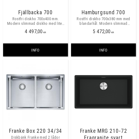
Fjällbacka 700
Hamburgsund 700
Rostfri diskho 700x400 mm.
Rostfri diskho 700x380 mm med
Modern slimmad diskho med liten
blandarhål. Modern slimmad
radie i innerhörn.
diskho med liten radie i innerhörn.
4 497,00
5 472,00
KR
KR
INFO
INFO
Franke Box 220 34/34
Franke MRG 210-72
Fragranite svart
Diskbänk Franke med 2 lådor