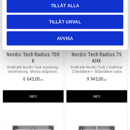
TILLÅT ALLA
TILLÅT URVAL
AVVISA
Nordic Tech Radius 700
Nordic Tech Radius 75
X
KHX
Diskbänk Nordic Tech montering:
Diskbänk Nordic Tech 2 diskhoar
Underlimning. Minsta skåpbredd
230x400mm + 500x400mm radie
800mm.
10mm montering: Underlimning.
6 645,00
9 945,00
Finns även med stor ho till vänster
KR
KR
och med
INFO
INFO