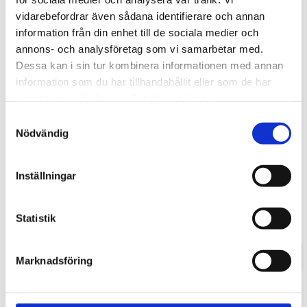
vidarebefordrar även sådana identifierare och annan
information från din enhet till de sociala medier och
annons- och analysföretag som vi samarbetar med.
Dessa kan i sin tur kombinera informationen med annan
information som du har tillhandahållit eller som de har
samlat in när du har använt deras tjänster.
Samtyckesval
Nödvändig
Nordic Tech Radius 600
Nordic Tech Radius 70
X
KHX
Inställningar
Diskbänk Nordic Tech för
Diskbänk Nordic Tech montering:
underlimning. Minsta skåpbredd
Underlimning. Finns även med stor
800 mm.
ho till vänster. Minsta skåpbredd
6 195,00
9 795,00
Statistik
800mm.
KR
KR
INFO
INFO
Marknadsföring