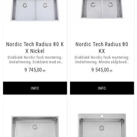
Nordic Tech Radius 80 K
Nordic Tech Radius 80
X Nickel
KX
Diskbänk Nordic Tech montering:
Diskbänk Nordic Tech montering:
Underlimning. Diskbänk med en
Underlimning. Minsta skåpbredd
låg mellanvägg så den kan
800mm.
9 745,00
9 545,00
användas som en stor disklåda.
KR
KR
Minsta skåpbredd 800 mm.
INFO
INFO