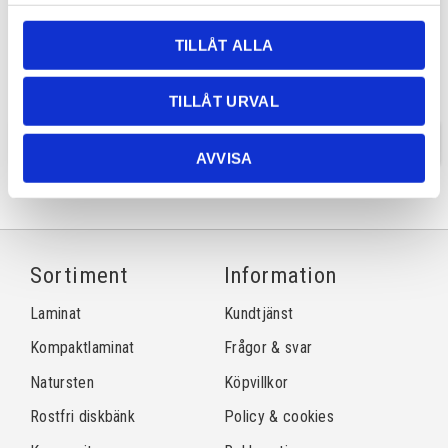
Astris 340
Astris Flex 3636
Disklådor Astris 2 st
Diskbänk Astris Flex 2 st hoar
TILLÅT ALLA
340x400x200mm med radie 14mm i
360x400 med radie 14mm i hörn
hörn.
och med låg tunn mellanvägg ca
4mm
TILLÅT URVAL
INFO
INFO
AVVISA
Sortiment
Information
Laminat
Kundtjänst
Kompaktlaminat
Frågor & svar
Natursten
Köpvillkor
Rostfri diskbänk
Policy & cookies