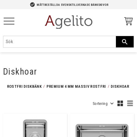
-->
check_circle
MÅTTBESTÄLLDA SVENSKTILLVERKADE BÄNKSKIVOR
Meny
Diskhoar
ROSTFRI DISKBÄNK
PREMIUM 4 MM MASSIV ROSTFRI
DISKHOAR
Välj sortering
V