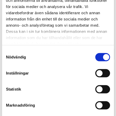
och annonserna till användarna, tillhandahålla funktioner
för sociala medier och analysera vår trafik. Vi
vidarebefordrar även sådana identifierare och annan
information från din enhet till de sociala medier och
Astris Flex 2034
Astris 740
annons- och analysföretag som vi samarbetar med.
Diskbänk Astris Flex 2 hoar 1 st
Disklåda med radie 14mm i hörn
Dessa kan i sin tur kombinera informationen med annan
200x400 mm och 1 st 340x400 mm
740x400x200mm
med radie 14mm i hörn och med
information som du har tillhandahållit eller som de har
låg mellanvägg som är ca 4mm i
tjocklek.
samlat in när du har använt deras tjänster.
Samtyckesval
INFO
INFO
Nödvändig
Inställningar
Statistik
Marknadsföring