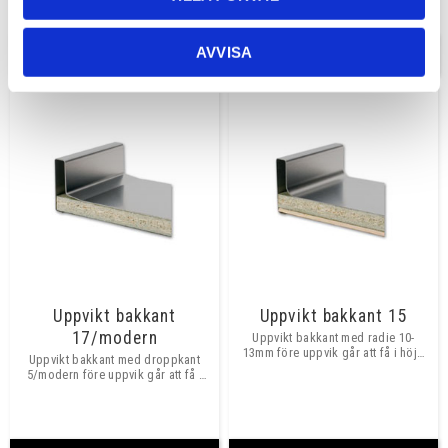
uppviket.
AVVISA
INFO
INFO
Uppvikt bakkant
Uppvikt bakkant 15
17/modern
Uppvikt bakkant med radie 10-
13mm före uppvik går att få i höjd
Uppvikt bakkant med droppkant
56 mm. Täckt baksida och
5/modern före uppvik går att få i
kortkanterna svetsas igen så man
höjd 56 mm. Täckt baksida och
inte ser in bakom.
kortkanterna svetsas igen så man
inte ser in bakom.