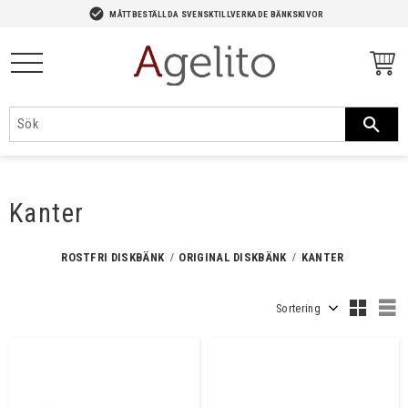
-->
check_circle
MÅTTBESTÄLLDA SVENSKTILLVERKADE BÄNKSKIVOR
Meny
Kanter
ROSTFRI DISKBÄNK
ORIGINAL DISKBÄNK
KANTER
Välj sortering
V