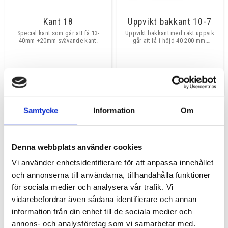
Kant 18
Uppvikt bakkant 10-7
Special kant som går att få 13-
Uppvikt bakkant med rakt uppvik
40mm +20mm svävande kant.
går att få i höjd 40-200 mm.
Kortkanterna svetsas igen så man
inte ser in bakom uppviket.
INFO
INFO
Samtycke
Information
Om
Denna webbplats använder cookies
Vi använder enhetsidentifierare för att anpassa innehållet
och annonserna till användarna, tillhandahålla funktioner
för sociala medier och analysera vår trafik. Vi
vidarebefordrar även sådana identifierare och annan
information från din enhet till de sociala medier och
Uppvikt bakkant Kant
Uppvikt bakkant
annons- och analysföretag som vi samarbetar med.
10-3
Modern/N16