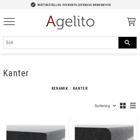
-->
check_circle
MÅTTBESTÄLLDA SVENSKTILLVERKADE BÄNKSKIVOR
Meny
Kanter
KERAMIK
KANTER
Välj sortering
V