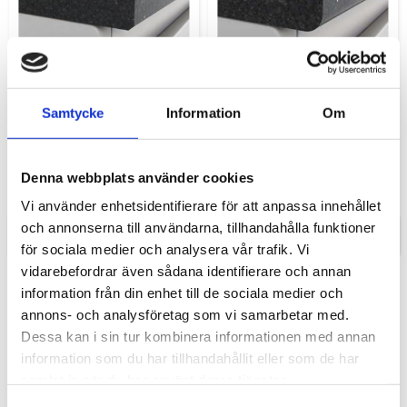
Samtycke
Information
Om
Fasad kant
Rundad kant ca 2-6mm
Pris/meter.
Pris/meter.
Denna webbplats använder cookies
360,00
540,00
KR
KR
Vi använder enhetsidentifierare för att anpassa innehållet
och annonserna till användarna, tillhandahålla funktioner
INFO
INFO
för sociala medier och analysera vår trafik. Vi
vidarebefordrar även sådana identifierare och annan
information från din enhet till de sociala medier och
annons- och analysföretag som vi samarbetar med.
Dessa kan i sin tur kombinera informationen med annan
information som du har tillhandahållit eller som de har
samlat in när du har använt deras tjänster.