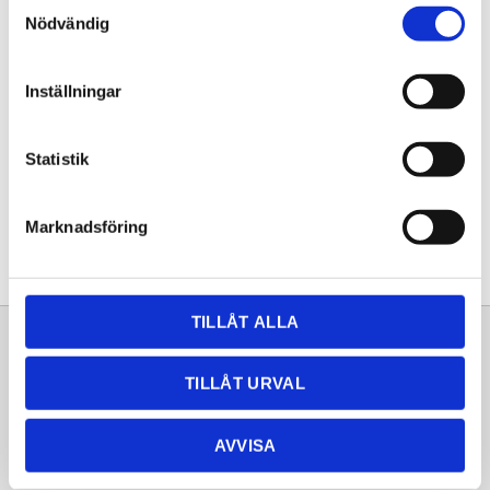
Samtyckesval
Nödvändig
Gerad kant
Inställningar
Gerad kant när man vill ha en
brolösning på sin köksö där
skarven blir minimal.
Statistik
INFO
Marknadsföring
TILLÅT ALLA
Sortiment
Information
TILLÅT URVAL
Laminat
Kundtjänst
Kompaktlaminat
Frågor & svar
AVVISA
Natursten
Köpvillkor