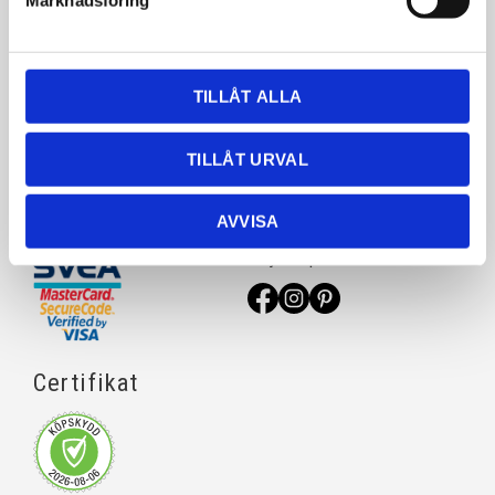
Marknadsföring
Natursten
Köpvillkor
Rostfri diskbänk
Policy & cookies
TILLÅT ALLA
Komposit
Reklamation
Keramik
TILLÅT URVAL
Massivträ
AVVISA
Betalsätt
Sociala medier
Följ oss på sociala medier
Certifikat