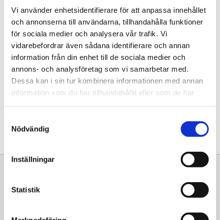
Vi använder enhetsidentifierare för att anpassa innehållet
och annonserna till användarna, tillhandahålla funktioner
för sociala medier och analysera vår trafik. Vi
vidarebefordrar även sådana identifierare och annan
Mätning och montering
information från din enhet till de sociala medier och
Vi mäter och monterar din
annons- och analysföretag som vi samarbetar med.
bänkskiva i granit, marmor,
kalksten, kvartsit, Bricmate,
Dessa kan i sin tur kombinera informationen med annan
Caesarstone, Neolith, Silestone &
information som du har tillhandahållit eller som de har
Dekton.
samlat in när du har använt deras tjänster.
INFO
Samtyckesval
Nödvändig
Inställningar
Sortiment
Information
Statistik
Laminat
Kundtjänst
Kompaktlaminat
Frågor & svar