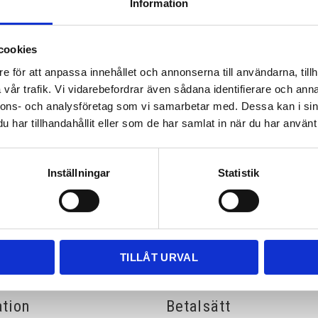
Information
cookies
e för att anpassa innehållet och annonserna till användarna, tillh
vår trafik. Vi vidarebefordrar även sådana identifierare och anna
nnons- och analysföretag som vi samarbetar med. Dessa kan i sin
Mätning och montering
har tillhandahållit eller som de har samlat in när du har använt 
Vi mäter och monterar din bänkskiva i
granit, marmor, kalksten, kvartsit,
Bricmate, Caesarstone, Neolith, Silestone
& Dekton.
Inställningar
Statistik
INFO
TILLÅT URVAL
ation
Betalsätt