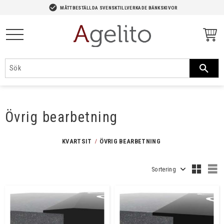
-->
check_circle
MÅTTBESTÄLLDA SVENSKTILLVERKADE BÄNKSKIVOR
Meny
Övrig bearbetning
KVARTSIT
ÖVRIG BEARBETNING
Välj sortering
V