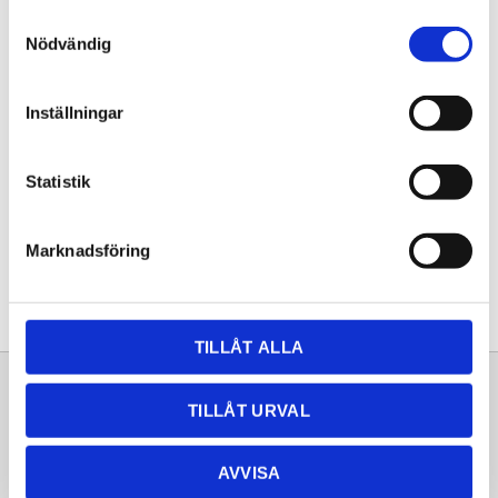
Samtyckesval
Nödvändig
Inställningar
Hål för blandare
Hål för blandare. Vi gör givetvis
hål för diskmedel pump och
eluttag/poweport också.
Statistik
160,00
KR
Marknadsföring
INFO
TILLÅT ALLA
Sortiment
Information
TILLÅT URVAL
Laminat
Kundtjänst
AVVISA
Kompaktlaminat
Frågor & svar