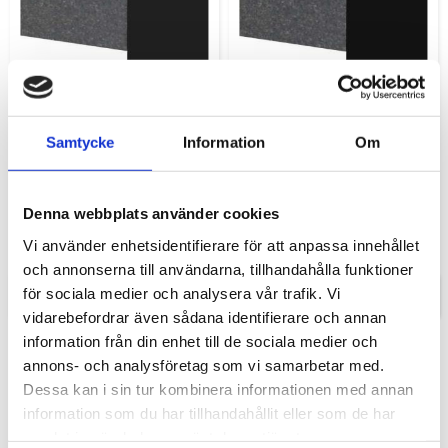
Samtycke
Information
Om
Hål för spishäll
Hål för planmonterad
spishäll
Hål för ovanpå liggande spishäll
uppge hålmått och eller/häll
Hål för planmonterad
modell på ritning.
spishäll.Uppge märke och modell
Denna webbplats använder cookies
på spishäll vid beställning.
1 450,00
3 050,00
KR
KR
Vi använder enhetsidentifierare för att anpassa innehållet
och annonserna till användarna, tillhandahålla funktioner
för sociala medier och analysera vår trafik. Vi
INFO
INFO
vidarebefordrar även sådana identifierare och annan
information från din enhet till de sociala medier och
annons- och analysföretag som vi samarbetar med.
Dessa kan i sin tur kombinera informationen med annan
information som du har tillhandahållit eller som de har
samlat in när du har använt deras tjänster.