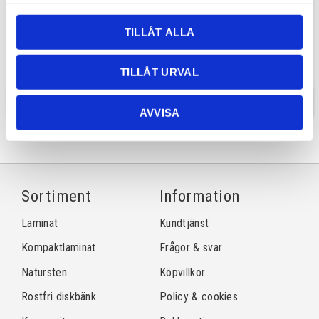
Skarvlösning 90 grader
Snedskuret hörn
Inkl. beslag, styrkex mm.
Snedskuret hörn görs enligt
TILLÅT ALLA
önskemål. Pris från
625,00
570,00
KR
KR
TILLÅT URVAL
INFO
INFO
AVVISA
Sortiment
Information
Laminat
Kundtjänst
Kompaktlaminat
Frågor & svar
Natursten
Köpvillkor
Rostfri diskbänk
Policy & cookies