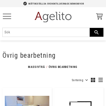
-->
check_circle
MÅTTBESTÄLLDA SVENSKTILLVERKADE BÄNKSKIVOR
Meny
Övrig bearbetning
MASSIVTRÄ
ÖVRIG BEARBETNING
Välj sortering
V