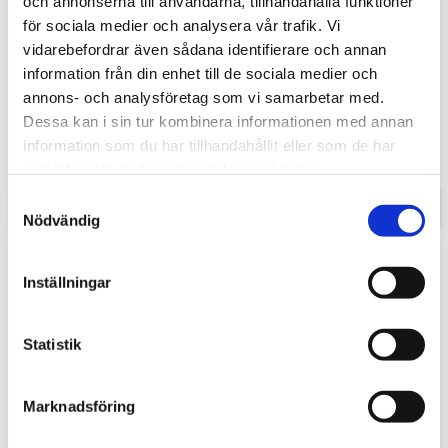
och annonserna till användarna, tillhandahålla funktioner
för sociala medier och analysera vår trafik. Vi
vidarebefordrar även sådana identifierare och annan
information från din enhet till de sociala medier och
Runt invändigt hörn
Skarvlösning 45 grader
annons- och analysföretag som vi samarbetar med.
Invändigt runt hörn markera på
Inkl. beslag, styrkex mm.
Dessa kan i sin tur kombinera informationen med annan
ritning och ange radie. Pris från
1170 kronor.
information som du har tillhandahållit eller som de har
1 200,00
780,00
KR
KR
samlat in när du har använt deras tjänster.
Samtyckesval
INFO
INFO
Nödvändig
Inställningar
Statistik
Marknadsföring