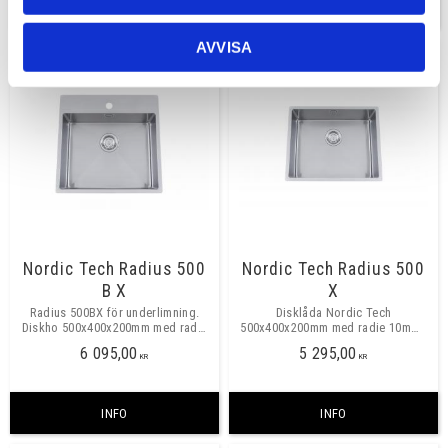
INFO
INFO
AVVISA
Nordic Tech Radius 500
Nordic Tech Radius 500
B X
X
Radius 500BX för underlimning.
Disklåda Nordic Tech
Diskho 500x400x200mm med radie
500x400x200mm med radie 10mm i
10mm i hörn med plats gör
hörnen. Montering: Underlimning.
6 095,00
5 295,00
blandare i plåten.
Minsta skåpbredd 600mm.
KR
KR
INFO
INFO