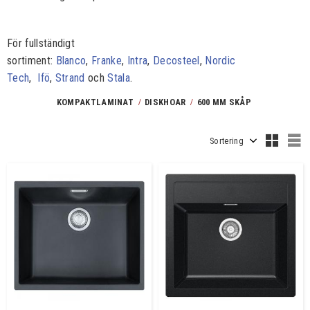
För fullständigt
sortiment:
Blanco
,
Franke
,
Intra
,
Decosteel
,
Nordic
Tech
,
Ifö
,
Strand
och
Stala
.
KOMPAKTLAMINAT
DISKHOAR
600 MM SKÅP
Välj sortering
V