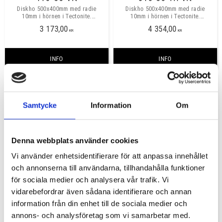
Diskho 500x400mm med radie
Diskho 500x400mm med radie
10mm i hörnen i Tectonite.
10mm i hörnen i Tectonite.
Montering: Underlimning. Minsta
Montering: Underlimning. Minsta
3 173,00
4 354,00
skåpbredd 600mm
skåpbredd 600mm
KR
KR
INFO
INFO
Samtycke
Information
Om
Denna webbplats använder cookies
Vi använder enhetsidentifierare för att anpassa innehållet
och annonserna till användarna, tillhandahålla funktioner
för sociala medier och analysera vår trafik. Vi
Franke Maris 210-50TL
Franke ROX 210
vidarebefordrar även sådana identifierare och annan
Diskho Franke 500x400x180 mm,
Diskho Franke diameter 379 mm
information från din enhet till de sociala medier och
radie 16 mm i innerhörn, från
invändigt. montering:
Franke med hål för blandare i
Underlimning. Minsta skåpbredd
annons- och analysföretag som vi samarbetar med.
5 876,00
3 643,00
plåten. Montering: Underlimning.
600mm.
KR
KR