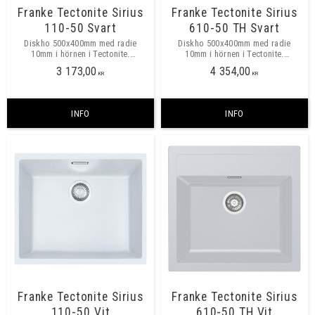
Franke Tectonite Sirius
Franke Tectonite Sirius
110-50 Svart
610-50 TH Svart
Diskho 500x400mm med radie
Diskho 500x400mm med radie
10mm i hörnen i Tectonite.
10mm i hörnen i Tectonite.
Montering: Underlimning. Minsta
Montering: Underlimning. Minsta
3 173,00
4 354,00
skåpbredd 600mm
skåpbredd 600mm
KR
KR
INFO
INFO
Franke Tectonite Sirius
Franke Tectonite Sirius
110-50 Vit
610-50 TH Vit