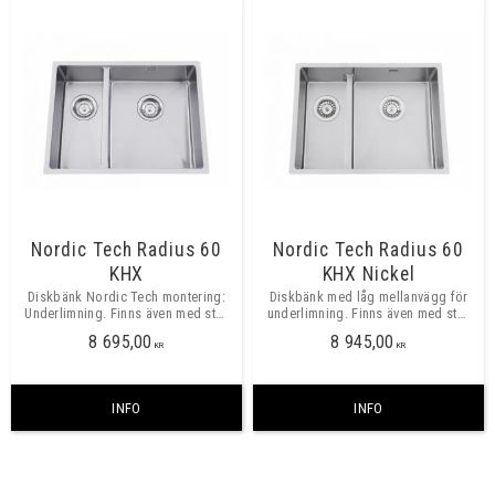
Nordic Tech Radius 60
Nordic Tech Radius 60
KHX
KHX Nickel
Diskbänk Nordic Tech montering:
Diskbänk med låg mellanvägg för
Underlimning. Finns även med stor
underlimning. Finns även med stor
ho till vänster. Minsta skåpbredd
ho till vänster.
8 695,00
8 945,00
600mm.
KR
KR
INFO
INFO