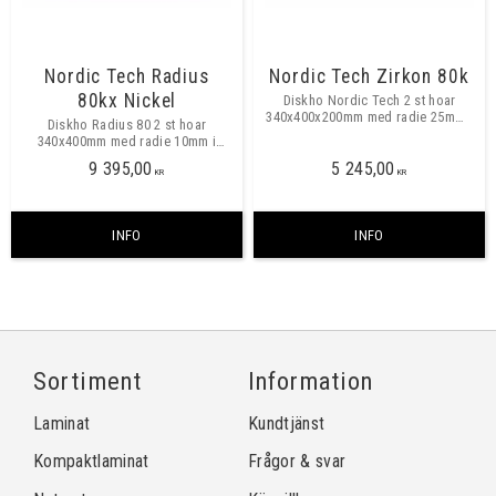
Nordic Tech Radius
Nordic Tech Zirkon 80k
80kx Nickel
Diskho Nordic Tech 2 st hoar
340x400x200mm med radie 25mm i
Diskho Radius 80 2 st hoar
hörn. Montering: Underfräsning.
340x400mm med radie 10mm i
Finns även för planmontering.
hörn. Montering Underfräsning,
9 395,00
5 245,00
planmontering.
KR
KR
INFO
INFO
Sortiment
Information
Laminat
Kundtjänst
Kompaktlaminat
Frågor & svar