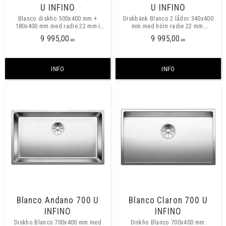
U INFINO
U INFINO
Blanco diskho 500x400 mm +
Diskbänk Blanco 2 lådor 340x400
180x400 mm med radie 22 mm i
mm med hörn radie 22 mm.
hörn. Montering: underfräsning.
Montering: underfräsning, finns
9 995,00
9 995,00
Stor ho till höger, finns även med
även för planmontering.
KR
KR
stor ho till vänster.
INFO
INFO
Blanco Andano 700 U
Blanco Claron 700 U
INFINO
INFINO
Diskho Blanco 700x400 mm med
Diskho Blanco 700x400 mm.