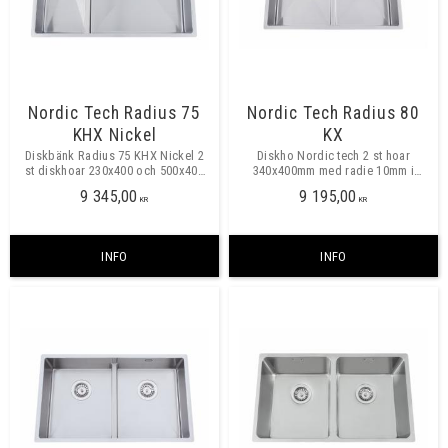
Nordic Tech Radius 75
Nordic Tech Radius 80
KHX Nickel
KX
Diskbänk Radius 75 KHX Nickel 2
Diskho Nordic tech 2 st hoar
st diskhoar 230x400 och 500x400
340x400mm med radie 10mm i
mm med radie 10 mm i hörn och
hörn. Montering: Underfräsning
9 345,00
9 195,00
låg mellanvägg 90 mm.
och planmontering. Minst skåp
KR
KR
800mm
INFO
INFO