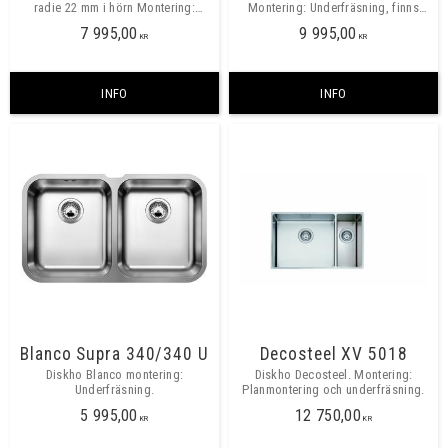
radie 22 mm i hörn Montering:
Montering: Underfräsning, finns
Underfräsning, finns även för
även för planmontering. Hörnradie
7 995,00
9 995,00
planmontering.
10m.
KR
KR
INFO
INFO
Blanco Supra 340/340 U
Decosteel XV 5018
Diskho Blanco montering:
Diskho Decosteel. Montering:
Underfräsning.
Planmontering och underfräsning.
5 995,00
12 750,00
KR
KR