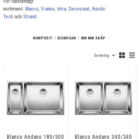
För fullständigt
sortiment:
Blanco
,
Franke
,
Intra
,
Decosteel
,
Nordic
Tech
och
Strand
.
KOMPOSIT
DISKHOAR
800 MM SKÅP
Välj sortering
V
Blanco Andano 180/500
Blanco Andano 340/340