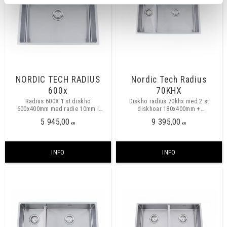
NORDIC TECH RADIUS
Nordic Tech Radius
600x
70KHX
Radius 600X 1 st diskho
Diskho radius 70khx med 2 st
600x400mm med radie 10mm i
diskhoar 180x400mm +
hörn. Montering, underfräsning,
500x400mm med radie 10mm i hörn
5 945,00
9 395,00
planmontering. Minsta skåpbredd
med stor ho till höger. Finns även
KR
KR
700mm
med stor ho till vänster.
INFO
INFO