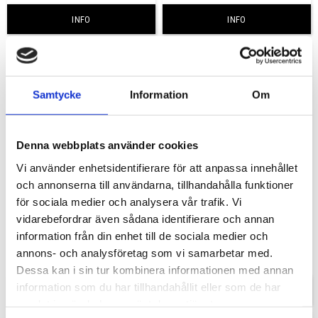
INFO
INFO
Samtycke
Information
Om
Denna webbplats använder cookies
Vi använder enhetsidentifierare för att anpassa innehållet
och annonserna till användarna, tillhandahålla funktioner
för sociala medier och analysera vår trafik. Vi
Franke AMX 120
Franke Box 210-68
vidarebefordrar även sådana identifierare och annan
(utgått)
Diskho Franke 680x410x200mm
hörnradie 12mm. Montering
information från din enhet till de sociala medier och
underfräsning & planmontering
7 399,00
annons- och analysföretag som vi samarbetar med.
KR
Dessa kan i sin tur kombinera informationen med annan
information som du har tillhandahållit eller som de har
INFO
INFO
samlat in när du har använt deras tjänster.