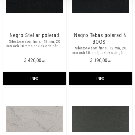
Negro Stellar polerad
Negro Tebas polerad N
BOOST
Silestone som finns i 12 mm, 20
mm och 30 mm tjocklek och går att
Silestone som finns i 12 mm, 20
beställa i valfria mått, maxmått
mm och 30 mm tjocklek och går att
skarvfritt ca 3250x1580 mm.
beställa i valfria mått, maxmått
3 420,00
3 190,00
skarvfritt ca 3250x1580 mm. ​​
KR
KR
INFO
INFO