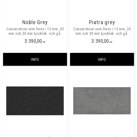
Noble Grey
Piatra grey
Caesarstone som finns i 13 mm, 20
Caesarstone som finns i 13 mm, 20
mm och 30 mm tjocklek. och går
mm och 30 mm tjocklek. och går
att beställa i valfria mått, maxmått
att beställa i valfria mått, maxmått
3 390,00
3 390,00
skarvfritt ca 3040x1420 mm
skarvfritt ca 3040x1420 mm
KR
KR
INFO
INFO