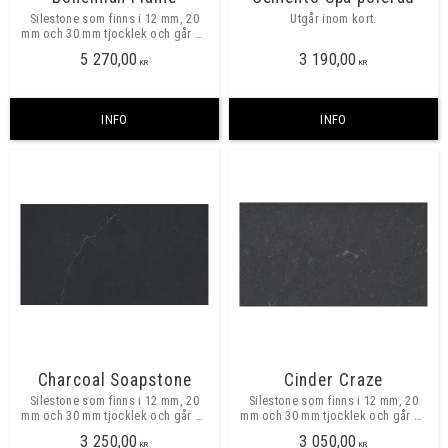
Silestone som finns i 12 mm, 20
Utgår inom kort.
mm och 30 mm tjocklek och går att
beställa i valfria mått, maxmått
5 270,00
3 190,00
skarvfritt ca 3250x1580 mm. ​​
KR
KR
INFO
INFO
Charcoal Soapstone
Cinder Craze
Silestone som finns i 12 mm, 20
Silestone som finns i 12 mm, 20
mm och 30 mm tjocklek och går att
mm och 30 mm tjocklek och går att
beställa i valfria mått, maxmått
beställa i valfria mått, maxmått
3 250,00
3 050,00
skarvfritt ca 3250x1580 mm. ​​
skarvfritt ca 3250x1580 mm.
KR
KR