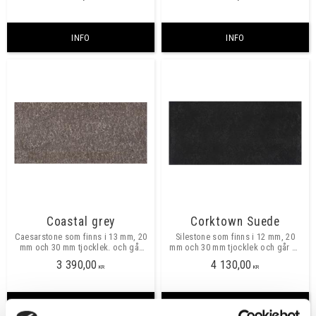
INFO
INFO
Coastal grey
Corktown Suede
Caesarstone som finns i 13 mm, 20
Silestone som finns i 12 mm, 20
mm och 30 mm tjocklek. och går
mm och 30 mm tjocklek och går att
att beställa i valfria mått, maxmått
beställa i valfria mått, maxmått
3 390,00
4 130,00
skarvfritt ca 3040x1420 mm
skarvfritt ca 3250x1580 mm.
KR
KR
INFO
INFO