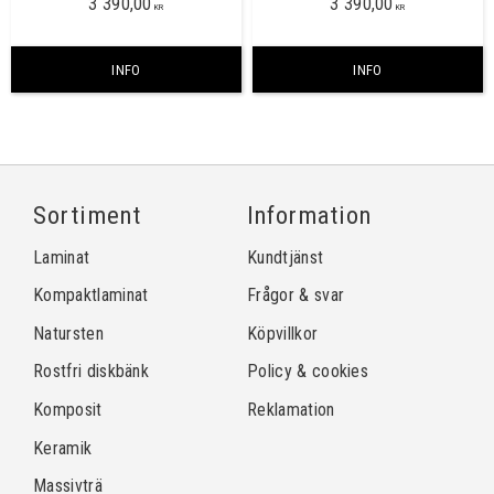
3 390,00
3 390,00
skarvfritt ca 3040x1420 mm
skarvfritt ca 3040x1420 mm
KR
KR
INFO
INFO
Sortiment
Information
Laminat
Kundtjänst
Kompaktlaminat
Frågor & svar
Natursten
Köpvillkor
Rostfri diskbänk
Policy & cookies
Komposit
Reklamation
Keramik
Massivträ