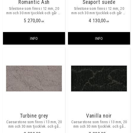
Romantic Ash
Seaport suede
Silestone som finns i 12 mm, 20
Silestone som finns i 12 mm, 20
mm och 30 mm tjocklek och går att
mm och 30 mm tjocklek och går att
beställa i valfria mått, maxmått
beställa i valfria mått, maxmått
5 270,00
4 130,00
skarvfritt ca 3250x1580 mm. ​​
skarvfritt ca 3250x1580 mm.
KR
KR
INFO
INFO
Turbine grey
Vanilla noir
Caesarstone som finns i 13 mm, 20
Caesarstone som finns i 13 mm, 20
mm och 30 mm tjocklek. och går
mm och 30 mm tjocklek. och går
att beställa i valfria mått, maxmått
att beställa i valfria mått, maxmått