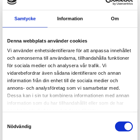
Samtycke
Information
Om
Denna webbplats använder cookies
Vi använder enhetsidentifierare för att anpassa innehållet
och annonserna till användarna, tillhandahålla funktioner
för sociala medier och analysera vår trafik. Vi
vidarebefordrar även sådana identifierare och annan
Eternal Marquina
Eternal Noir
information från din enhet till de sociala medier och
Silestone som finns i 12 mm, 20
Silestone som finns i 12 mm, 20
annons- och analysföretag som vi samarbetar med.
mm och 30 mm tjocklek och går att
mm och 30 mm tjocklek och går att
beställa i valfria mått, maxmått
beställa i valfria mått, maxmått
Dessa kan i sin tur kombinera informationen med annan
4 350,00
4 990,00
skarvfritt ca 3250x1580 mm. ​​
skarvfritt ca 3250x1580 mm. ​​
KR
KR
information som du har tillhandahållit eller som de har
samlat in när du har använt deras tjänster.
INFO
INFO
Samtyckesval
Nödvändig