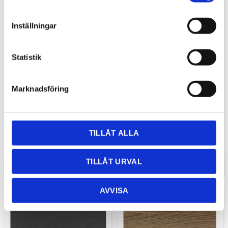
Inställningar
Statistik
Marknadsföring
Okapi Walnut
Oljad Ek
Laminatbänkskivor i 20 och 30 mm
Laminatbänkskivor i 20, 30 och 40
tjocklek och stänkskydd i ca 12
mm tjocklek och stänkskydd ca 12
mm tjocklek.​
mm tjocklek.
TILLÅT ALLA
TILLÅT URVAL
INFO
INFO
AVVISA