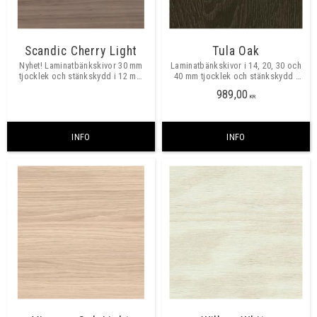
Scandic Cherry Light
Tula Oak
​Nyhet! Laminatbänkskivor 30 mm
Laminatbänkskivor i 14, 20, 30 och
tjocklek och stänkskydd i 12 mm
40 mm tjocklek och stänkskydd i
tjocklek.​​
ca 12 mm tjocklek.​​
989,00
KR
INFO
INFO