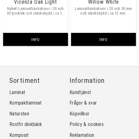
Vicenza Oak Light
Willow White
Nyhet! Laminatbänkskivor i 20 och
Laminatbänkskivor i 20 och 30 mm
30 tjocklek och stänkskydd i ca 12
och stänkskydd i ca 12 mm.
mm tjocklek.​​
INFO
INFO
Sortiment
Information
Laminat
Kundtjänst
Kompaktlaminat
Frågor & svar
Natursten
Köpvillkor
Rostfri diskbänk
Policy & cookies
Komposit
Reklamation