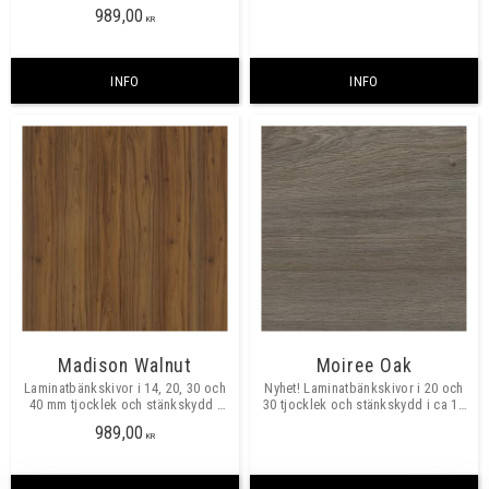
ca 12 mm tjocklek.​​
mm tjocklek.​​
989,00
KR
INFO
INFO
Madison Walnut
Moiree Oak
Laminatbänkskivor i 14, 20, 30 och
Nyhet! Laminatbänkskivor i 20 och
40 mm tjocklek och stänkskydd i
30 tjocklek och stänkskydd i ca 12
ca 12 mm tjocklek.​​
mm tjocklek.​​
989,00
KR