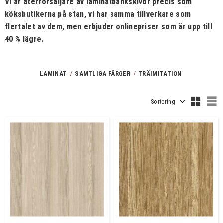
Vi är återförsäljare av laminatbänkskivor precis som
köksbutikerna på stan, vi har samma tillverkare som
flertalet av dem, men erbjuder onlinepriser som är upp till
40 % lägre.
LAMINAT
SAMTLIGA FÄRGER
TRÄIMITATION
Välj sortering
V