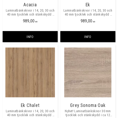
Acacia
Ek
Laminatbänkskivor i 14, 20, 30 och
Laminatbänkskivor i 14, 20, 30 och
40 mm tjocklek och stänkskydd i
40 mm tjocklek och stänkskydd i
ca 12 mm tjocklek.​
ca 12 mm tjocklek.​​
989,00
989,00
KR
KR
INFO
INFO
Ek Chalet
Grey Sonoma Oak
Laminatbänkskivor i 14, 20, 30 och
Nyhet! Laminatbänkskivor 30 mm
40 mm tjocklek och stänkskydd i
tjocklek och stänkskydd i ca 12