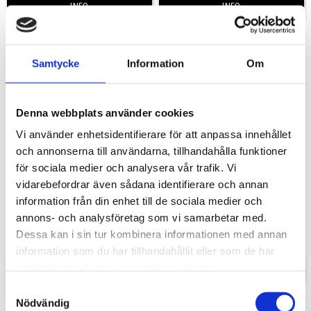
INFO
INFO
Samtycke
Information
Om
Denna webbplats använder cookies
Vi använder enhetsidentifierare för att anpassa innehållet
och annonserna till användarna, tillhandahålla funktioner
för sociala medier och analysera vår trafik. Vi
vidarebefordrar även sådana identifierare och annan
Mountain Oak Grey
Natural Hamilton Oak
information från din enhet till de sociala medier och
Laminatbänkskivor i 14, 20, 30 och
Nyhet! Laminatbänkskivor i 20, 30
40 mm tjocklek och stänkskydd i
och 40 mm tjocklek och
annons- och analysföretag som vi samarbetar med.
ca 12 mm tjocklek.​​
stänkskydd i ca 12 mm tjocklek.​​
989,00
Dessa kan i sin tur kombinera informationen med annan
KR
information som du har tillhandahållit eller som de har
samlat in när du har använt deras tjänster.
INFO
INFO
Samtyckesval
Nödvändig