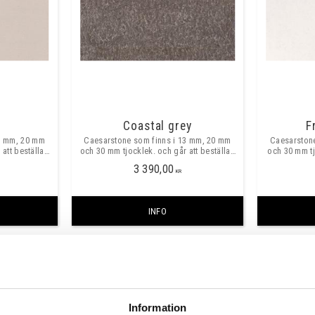
Coastal grey
F
3 mm, 20 mm
Caesarstone som finns i 13 mm, 20 mm
Caesarston
att beställa i
och 30 mm tjocklek. och går att beställa i
och 30 mm tj
rvfritt ca
valfria mått, maxmått skarvfritt ca
valfria m
3 390,00
3040x1420 mm
KR
INFO
Information