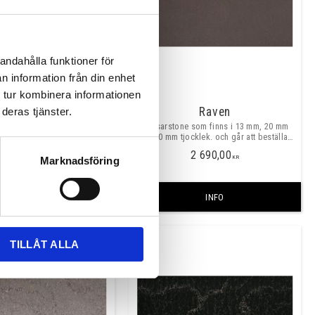
andahålla funktioner för
n information från din enhet
 tur kombinera informationen
Piatra grey
Raven
deras tjänster.
e som finns i 13 mm, 20 mm
Caesarstone som finns i 13 mm, 20 mm
cklek. och går att beställa i
och 30 mm tjocklek. och går att beställa i
ått, maxmått skarvfritt ca
valfria mått, maxmått skarvfritt ca
3 390,00
2 690,00
3040x1420 mm
3040x1420 mm
KR
KR
Marknadsföring
INFO
INFO
TILLÅT ALLA