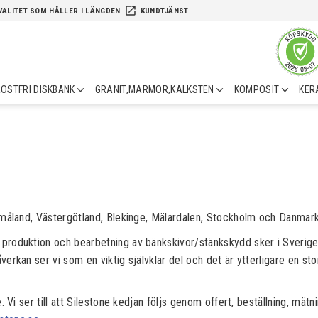
launch
VALITET SOM HÅLLER I LÄNGDEN
KUNDTJÄNST
OSTFRI DISKBÄNK
GRANIT,MARMOR,KALKSTEN
KOMPOSIT
KER
 Småland, Västergötland, Blekinge, Mälardalen, Stockholm och Danmar
roduktion och bearbetning av bänkskivor/stänkskydd sker i Sverige så
an ser vi som en viktig självklar del och det är ytterligare en stor fa
 Vi ser till att Silestone kedjan följs genom offert, beställning, mätn