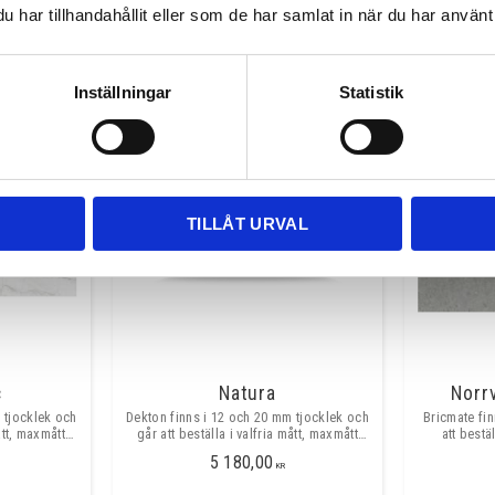
har tillhandahållit eller som de har samlat in när du har använt 
INFO
Inställningar
Statistik
TILLÅT URVAL
c
Natura
Norr
 tjocklek och
Dekton finns i 12 och 20 mm tjocklek och
Bricmate fi
ått, maxmått
går att beställa i valfria mått, maxmått
att bestä
0mm. ​​
skarvfritt ca 3200x1400mm.
skarvf
5 180,00
KR