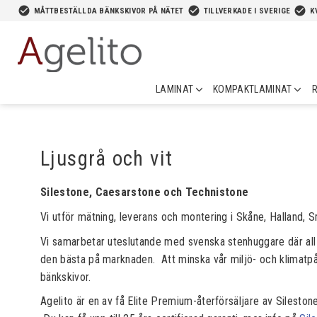
-->
check_circle
check_circle
check_circle
MÅTTBESTÄLLDA BÄNKSKIVOR PÅ NÄTET
TILLVERKADE I SVERIGE
K
LAMINAT
KOMPAKTLAMINAT
R
Ljusgrå och vit
Silestone, Caesarstone och Technistone
Vi utför mätning, leverans och montering i Skåne, Halland,
Vi samarbetar uteslutande med svenska stenhuggare där all p
den bästa på marknaden. Att minska vår miljö- och klimatpåverk
bänkskivor.
Agelito är en av få Elite Premium-återförsäljare av Silestone.