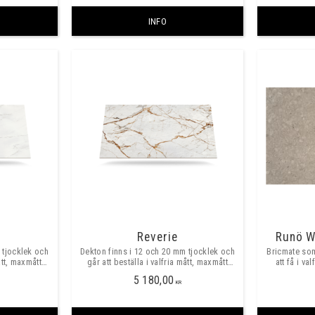
INFO
Reverie
Runö W
 tjocklek och
Dekton finns i 12 och 20 mm tjocklek och
Bricmate som
ått, maxmått
går att beställa i valfria mått, maxmått
att få i va
400mm.
skarvfritt ca 3200x1400mm.
Prisexempel
5 180,00
djup
KR