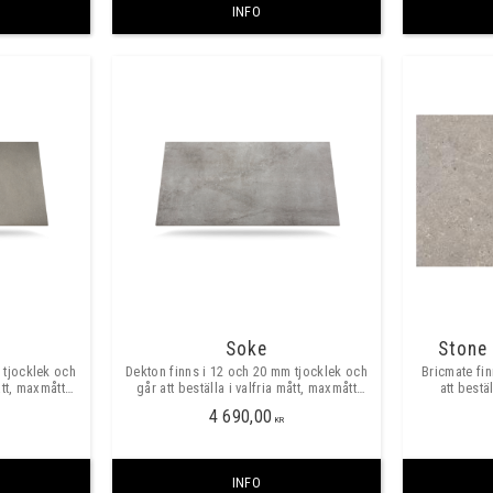
INFO
Soke
Stone 
 tjocklek och
Dekton finns i 12 och 20 mm tjocklek och
Bricmate fi
ått, maxmått
går att beställa i valfria mått, maxmått
att bestä
400mm.
skarvfritt ca 3200x1400mm.
skarvf
4 690,00
KR
INFO