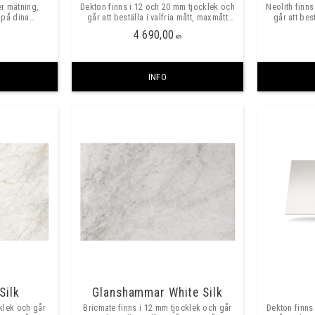
er mätning,
Dekton finns i 12 och 20 mm tjocklek och
Neolith finn
 på dina
går att beställa i valfria mått, maxmått
går att bes
skydd.
skarvfritt ca 3200x1400mm. ​
skarvf
4 690,00
KR
INFO
Silk
Glanshammar White Silk
klek och går
Bricmate finns i 12 mm tjocklek och går
Dekton finns