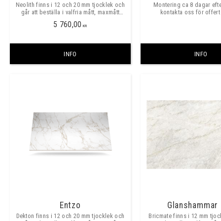
Neolith finns i 12 och 20 mm tjocklek och
Montering ca 8 dagar eft
går att beställa i valfria mått, maxmått
kontakta oss för offert
skarvfritt ca 3200x1600mm. ​​
bänkskivor och stänk
5 760,00
KR
INFO
INFO
Entzo
Glanshammar 
Dekton finns i 12 och 20 mm tjocklek och
Bricmate finns i 12 mm tjoc