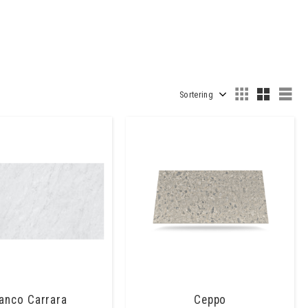
Välj sortering
Väl
anco Carrara
Ceppo