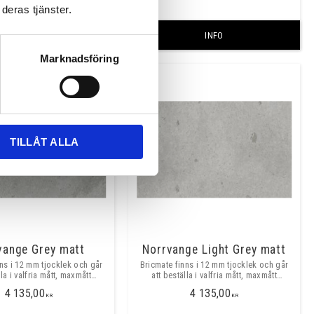
deras tjänster.
INFO
INFO
Marknadsföring
TILLÅT ALLA
vange Grey matt
Norrvange Light Grey matt
nns i 12 mm tjocklek och går
Bricmate finns i 12 mm tjocklek och går
lla i valfria mått, maxmått
att beställa i valfria mått, maxmått
ritt ca 3200x1500mm. ​​
skarvfritt ca 3200x1500mm. ​​
4 135,00
4 135,00
KR
KR