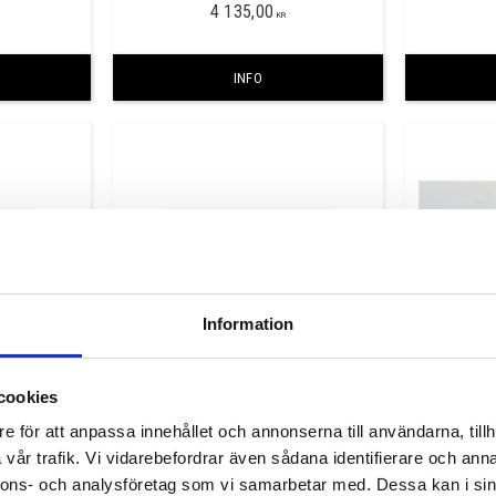
4 135,00
KR
INFO
Information
cookies
Lunar
e för att anpassa innehållet och annonserna till användarna, tillh
 tjocklek och
Dekton finns i 8,12 och 20 mm tjocklek
Dekton finns
ått, maxmått
och går att beställa i valfria mått, maxmått
går att bes
vår trafik. Vi vidarebefordrar även sådana identifierare och anna
400mm.
skarvfritt ca 3200x1400 mm. ​​
skarv
3 690,00
nnons- och analysföretag som vi samarbetar med. Dessa kan i sin
KR