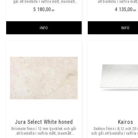
går att beställa i valfria mått, maxmått
att beställa i valfria måt
skarvfritt ca 3200x1400 mm. ​​
skarvfritt ca 3200x150
5 180,00
4 135,00
KR
KR
INFO
INFO
Jura Select White honed
Kairos
Bricmate finns i 12 mm tjocklek och går
Dekton finns i 8,12 och 20
att beställa i valfria mått, maxmått
och går att beställa i valfria
skarvfritt ca 3200x1500mm. ​​
skarvfritt ca 3200x1400