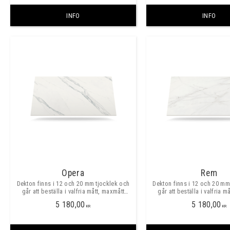
INFO
INFO
Opera
Rem
Dekton finns i 12 och 20 mm tjocklek och
Dekton finns i 12 och 20 mm
går att beställa i valfria mått, maxmått
går att beställa i valfria m
skarvfritt ca 3200x1400mm.
skarvfritt ca 3200x1
5 180,00
5 180,00
KR
KR