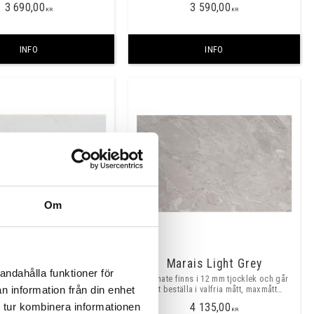
3 690,00
3 590,00
KR
KR
INFO
INFO
Om
Malibu
Marais Light Grey
andahålla funktioner för
 i 12 och 20 mm tjocklek och
Bricmate finns i 12 mm tjocklek och går
tälla i valfria mått, maxmått
att beställa i valfria mått, maxmått
n information från din enhet
fritt ca 3200x1400mm.
skarvfritt ca 3200x1500mm. ​​
5 180,00
4 135,00
 tur kombinera informationen
KR
KR