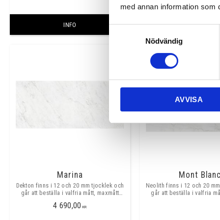
med annan information som du 
INFO
INFO
Samtyckesval
Nödvändig
AVVISA
Marina
Mont Blan
Dekton finns i 12 och 20 mm tjocklek och
Neolith finns i 12 och 20 mm
går att beställa i valfria mått, maxmått
går att beställa i valfria m
skarvfritt ca 3200x1400mm.
skarvfritt ca 3200x160
4 690,00
KR