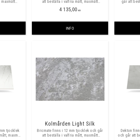
t, maxmått
att beställa i valfria mått, maxmått
går att bes
0mm. ​​
skarvfritt ca 3200x1500mm. ​​
skarvf
4 135,00
KR
INFO
Kolmården Light Silk
 mm tjocklek
Bricmate finns i 12 mm tjocklek och går
Dekton finn
 mått, maxmått
att beställa i valfria mått, maxmått
och går att b
 mm. ​​
skarvfritt ca 3200x1500mm. ​​
skarvf