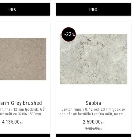
INFO
INFO
22
%
arm Grey brushed
Sabbia
 finns i 12 mm tjocklek. Går
Dekton finns i 8, 12 och 20 mm tjocklek
lfritt mått ca 3200x1500mm.
och går att beställa i valfria mått, maxmått
 är pris/meter med 635 mm
skarvfritt ca 3200x1400 mm. ​​
4 135,00
2 590,00
 och 12 mm tjocklek.
KR
KR
3 320,00
KR