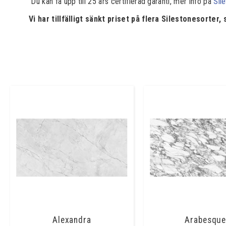
Du kan få upp till 25 års certifierad garanti, mer info på
Sil
Vi har tillfälligt sänkt priset på flera Silestonesorter,
Alexandra
Arabesqu