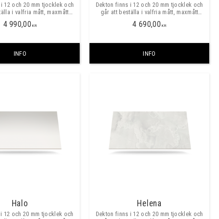
s i 12 och 20 mm tjocklek och
Dekton finns i 12 och 20 mm tjocklek och
tälla i valfria mått, maxmått
går att beställa i valfria mått, maxmått
ritt ca 3200x1500mm. ​​
skarvfritt ca 3200x1400 mm. ​​
4 990,00
4 690,00
KR
KR
INFO
INFO
Halo
Helena
 i 12 och 20 mm tjocklek och
Dekton finns i 12 och 20 mm tjocklek och