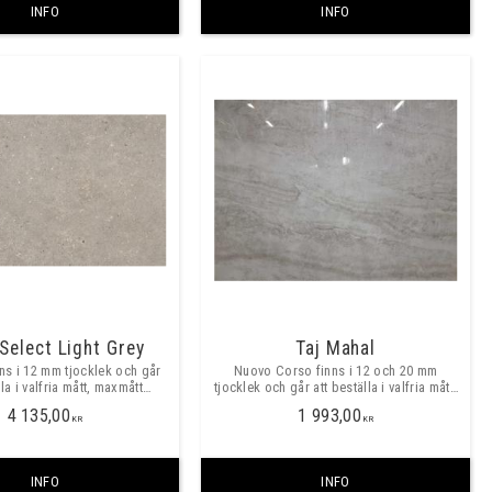
INFO
INFO
Select Light Grey
Taj Mahal
nns i 12 mm tjocklek och går
Nuovo Corso finns i 12 och 20 mm
lla i valfria mått, maxmått
tjocklek och går att beställa i valfria mått,
ritt ca 3200x1500 mm. ​​
maxmått skarvfritt ca 3200x1500mm
4 135,00
1 993,00
KR
KR
INFO
INFO