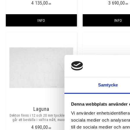
4 135,00
3 690,00
KR
KR
INFO
INFO
Samtycke
Denna webbplats använder 
Laguna
Liquid Sky
Vi använder enhetsidentifierar
Dekton finns i 12 och 20 mm tjocklek och
Dekton finns i 12 och 20 mm
går att beställa i valfria mått, maxmått
går att beställa i valfria m
sociala medier och analysera 
skarvfritt ca 3200x1400mm. ​​
skarvfritt ca 3200x1
4 690,00
5 280,00
till de sociala medier och a
KR
KR