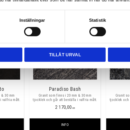
INFO
Inställningar
Statistik
TILLÅT URVAL
to
Paradiso Bash
m & 30 mm
Granit som finns i 20 mm & 30 mm
Granit s
i valfria mått.
tjocklek och går att beställa i valfria mått.
tjocklek och g
2 170,00
KR
INFO