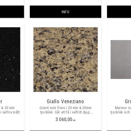
INFO
er
Giallo Veneziano
Gr
m & 30 mm
Granit som finns i 20 mm & 30mm
Marmor so
i valfria mått.
tjocklek. Går att få i valfritt djup.
tjocklek och g
Prisexempel är pris/meter vid val av
3 060,00
635mm djup och 20mm tjocklek .
KR