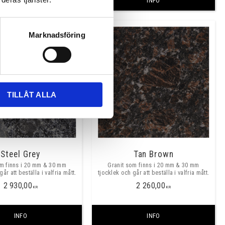
INFO
INFO
Marknadsföring
TILLÅT ALLA
Steel Grey
Tan Brown
om finns i 20 mm & 30 mm
Granit som finns i 20 mm & 30 mm
år att beställa i valfria mått.
tjocklek och går att beställa i valfria mått.
2 930,00
2 260,00
KR
KR
INFO
INFO