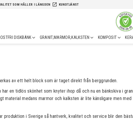
launch
VALITET SOM HÅLLER I LÄNGDEN
KUNDTJÄNST
OSTFRI DISKBÄNK
GRANIT,MARMOR,KALKSTEN
KOMPOSIT
KER
verkas av ett helt block som är taget direkt från berggrunden.
Sten har en tidlös skönhet som knyter ihop då och nu en bänkskiva i gr
åligt material medans marmor och kalksten är lite känsligare men med
roduktion i Sverige så hantverk, kvalitet och service blir den bästa