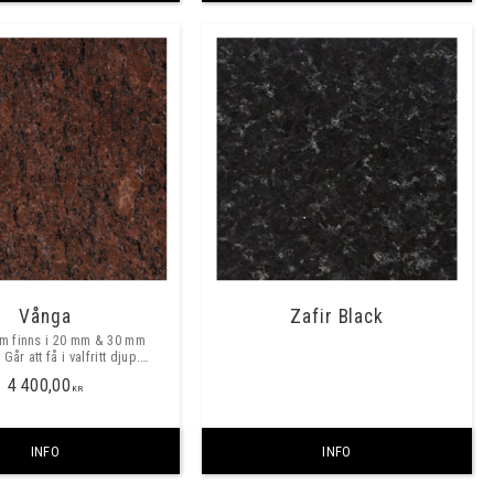
Vånga
Zafir Black
om finns i 20 mm & 30 mm
 Går att få i valfritt djup.
l är pris/meter vid val av
4 400,00
up och 30mm tjocklek .
KR
INFO
INFO