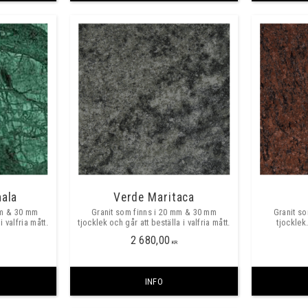
ala
Verde Maritaca
mm & 30 mm
Granit som finns i 20 mm & 30 mm
Granit s
i valfria mått.
tjocklek och går att beställa i valfria mått.
tjocklek.
Prisexempe
2 680,00
635mm dj
KR
INFO