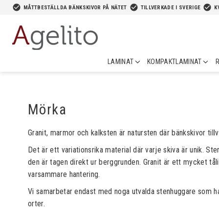
-->
check_circle
check_circle
check_circle
MÅTTBESTÄLLDA BÄNKSKIVOR PÅ NÄTET
TILLVERKADE I SVERIGE
K
LAMINAT
KOMPAKTLAMINAT
R
Mörka
Granit, marmor och kalksten är natursten där bänkskivor till
Det är ett variationsrika material där varje skiva är unik. 
den är tagen direkt ur berggrunden. Granit är ett mycket t
varsammare hantering.
Vi samarbetar endast med noga utvalda stenhuggare som har p
orter.