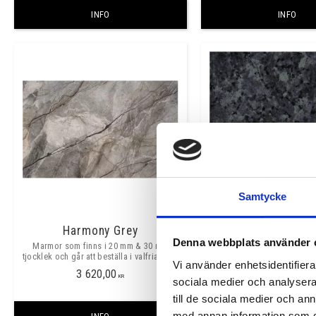
INFO
INFO
Samtycke
Harmony Grey
Labrador Blue 
Denna webbplats använder 
Marmor som finns i 20 mm & 30 mm
Granit som finns i 20 m
tjocklek och går att beställa i valfria mått.
tjocklek och går att beställa 
Vi använder enhetsidentifierar
3 620,00
3 050,00
KR
KR
sociala medier och analysera 
till de sociala medier och a
med annan information som du 