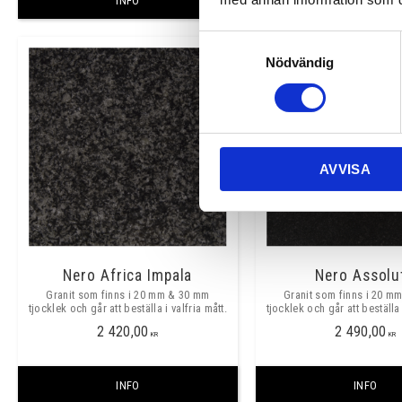
INFO
INFO
Samtyckesval
Nödvändig
AVVISA
Nero Africa Impala
Nero Assolu
Granit som finns i 20 mm & 30 mm
Granit som finns i 20 m
tjocklek och går att beställa i valfria mått.
tjocklek och går att beställa 
2 420,00
2 490,00
KR
KR
INFO
INFO