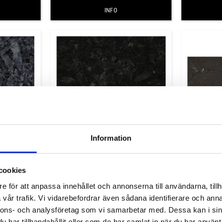
INFO
Information
Pearl
Labrador Emerald Pearl
cookies
m & 30 mm
Granit som finns i 20 mm & 30 mm
i valfria mått.
tjocklek och går att beställa i valfria mått.
e för att anpassa innehållet och annonserna till användarna, tillh
3 070,00
KR
vår trafik. Vi vidarebefordrar även sådana identifierare och anna
nnons- och analysföretag som vi samarbetar med. Dessa kan i sin
har tillhandahållit eller som de har samlat in när du har använt 