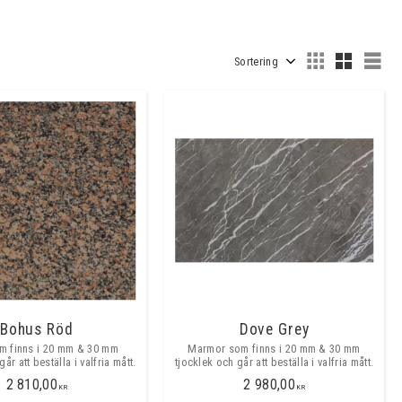
Välj sortering
Väl
Bohus Röd
Dove Grey
om finns i 20 mm & 30 mm
Marmor som finns i 20 mm & 30 mm
år att beställa i valfria mått.
tjocklek och går att beställa i valfria mått.
2 810,00
2 980,00
KR
KR