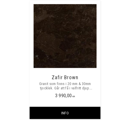
Zafir Brown
Granit som finns i 20 mm & 30mm
tjocklek. Går att få i valfritt djup.
Prisexempel är pris/meter vid val av
3 990,00
635mm djup och 30mm tjocklek .
KR
INFO