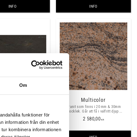
INFO
INFO
Om
Monte Baldo
Multicolor
Granit som finns i 20 mm & 30mm
tjocklek. Går att få i valfritt djup.
andahålla funktioner för
Prisexempel är pris/meter vid val av
2 580,00
635mm djup och 20mm tjocklek .
KR
n information från din enhet
 tur kombinera informationen
deras tjänster.